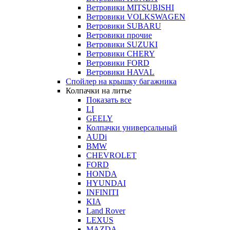
Ветровики MITSUBISHI
Ветровики VOLKSWAGEN
Ветровики SUBARU
Ветровики прочие
Ветровики SUZUKI
Ветровики CHERY
Ветровики FORD
Ветровики HAVAL
Спойлер на крышку багажника
Колпачки на литье
Показать все
LI
GEELY
Колпачки универсальный
AUDi
BMW
CHEVROLET
FORD
HONDA
HYUNDAI
INFINITI
KIA
Land Rover
LEXUS
MAZDA