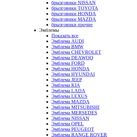
брызговики NISSAN
брызговики TOYOTA
брызговики HONDA
брызговики MAZDA
брызговики прочие
Эмблемы
Показать все
Эмблема AUDI
Эмблема BMW
Эмблема CHEVROLET
Эмблема DEAWOO
Эмблема FORD
Эмблема HONDA
Эмблема HYUNDAI
Эмблема JEEP
Эмблема KIA
Эмблема LADA
Эмблема LEXUS
Эмблема MAZDA
Эмблема MITSUBISHI
Эмблема MERSEDES
Эмблема NISSAN
Эмблема OPEL
Эмблема PEUGEOT
Эмблема RANGE ROVER