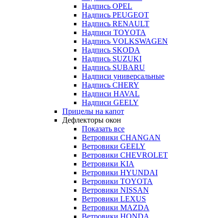
Надпись OPEL
Надпись PEUGEOT
Надпись RENAULT
Надписи TOYOTA
Надпись VOLKSWAGEN
Надпись SKODA
Надпись SUZUKI
Надпись SUBARU
Надписи универсальные
Надпись CHERY
Надписи HAVAL
Надписи GEELY
Прицелы на капот
Дефлекторы окон
Показать все
Ветровики CHANGAN
Ветровики GEELY
Ветровики CHEVROLET
Ветровики KIA
Ветровики HYUNDAI
Ветровики TOYOTA
Ветровики NISSAN
Ветровики LEXUS
Ветровики MAZDA
Ветровики HONDA