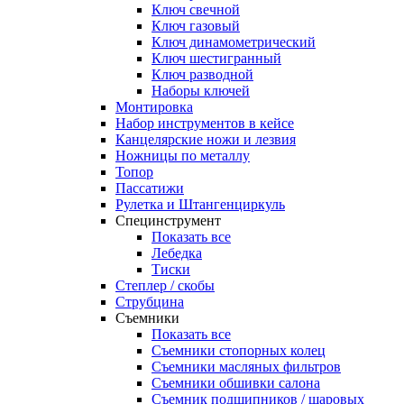
Ключ свечной
Ключ газовый
Ключ динамометрический
Ключ шестигранный
Ключ разводной
Наборы ключей
Монтировка
Набор инструментов в кейсе
Канцелярские ножи и лезвия
Ножницы по металлу
Топор
Пассатижи
Рулетка и Штангенциркуль
Специнструмент
Показать все
Лебедка
Тиски
Степлер / скобы
Струбцина
Съемники
Показать все
Съемники стопорных колец
Съемники масляных фильтров
Съемники обшивки салона
Съемник подшипников / шаровых