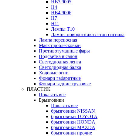
HB3 9005
H4
HB4 9006
H7
H11
Лампы Т10
Лампы поворотника / стоп сигнала
Лампа переносная
Маяк проблесковый
Противотуманные фары
Подсветка в салон
Светодиодная лента
Светодиодная балка
Ходовые огни
Фонари габаритные
Фонари задние грузовые
ПЛАСТИК
Показать все
Брызговики
Показать все
брызговики NISSAN
брызговики TOYOTA
брызговики HONDA
брызговики MAZDA
брызговики прочие