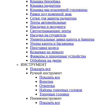
Крышка бензобака
Крышка радиатора
Крышка маслозаливной горловины
Рамки под номерной знак
Сетки для защиты радиатора
Тенты автомобильные
Накладки и молдинги
Светоотражающие ленты
Насадки на глушитель
Универсальные замки капота и бампера
Упоры капота и багажника
Проставки колеса
Козырьки на зеркало
Фаркопы и прицепные устройства
Отбойник на двери
ИНСТРУМЕНТ
Показать все
Ручной инструмент
Показать все
Воротки
Отвертки
Наборы торцевых головок
Торцевые головки
Пневмоинструмент
Показать все