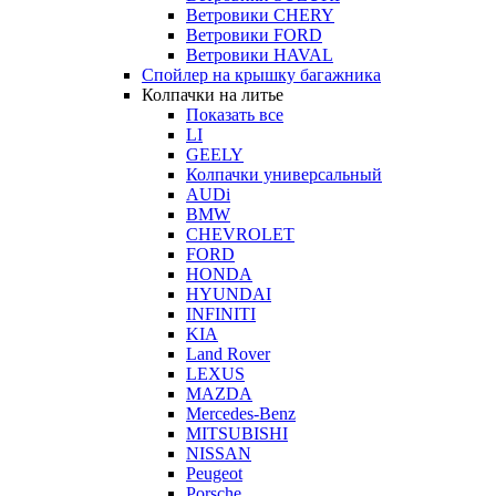
Ветровики CHERY
Ветровики FORD
Ветровики HAVAL
Спойлер на крышку багажника
Колпачки на литье
Показать все
LI
GEELY
Колпачки универсальный
AUDi
BMW
CHEVROLET
FORD
HONDA
HYUNDAI
INFINITI
KIA
Land Rover
LEXUS
MAZDA
Mercedes-Benz
MITSUBISHI
NISSAN
Peugeot
Porsche