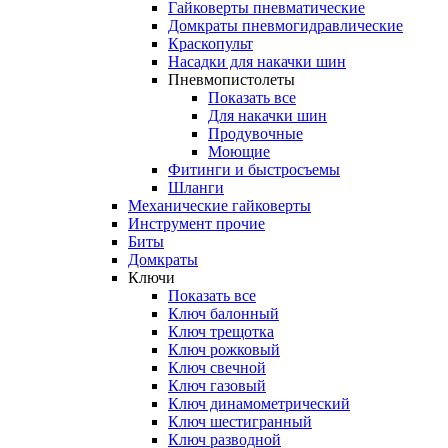
Гайковерты пневматические
Домкраты пневмогидравлические
Краскопульт
Насадки для накачки шин
Пневмопистолеты
Показать все
Для накачки шин
Продувочные
Моющие
Фитинги и быстросъемы
Шланги
Механические гайковерты
Инструмент прочиe
Биты
Домкраты
Ключи
Показать все
Ключ балонный
Ключ трещотка
Ключ рожковый
Ключ свечной
Ключ газовый
Ключ динамометрический
Ключ шестигранный
Ключ разводной