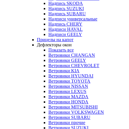
Надпись SKODA
Надпись SUZUKI
Надпись SUBARU
Надписи универсальные
Надпись CHERY
Надписи HAVAL
Надписи GEELY
Прицелы на капот
Дефлекторы окон
Показать все
Ветровики CHANGAN
Ветровики GEELY
Ветровики CHEVROLET
Ветровики KIA
Ветровики HYUNDAI
Ветровики TOYOTA
Ветровики NISSAN
Ветровики LEXUS
Ветровики MAZDA
Ветровики HONDA
Ветровики MITSUBISHI
Ветровики VOLKSWAGEN
Ветровики SUBARU
Ветровики прочие
Ветровики SUZUKI