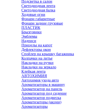
Подсветка в салон
Светодиодная лента
Светодиодная балка
Ходовые огни
Фонари габаритные
Фонари задние грузовые
ПЛАСТИК
Брызговики
Эмблемы
Надписи
Прицелы на капот
Дефлекторы окон
Спойлер на крышку багажника
Колпачки на литье
Накладки на ручки
Накладки на зеркало
Клейкая лента
АВТОХИМИЯ
Автохимия ухода авто
Ароматизаторы в машину
Ароматизатор на панель
Ароматизатор под сидение
Ароматизатор подвеска
Ароматизаторы (акции)
Ароматизаторы