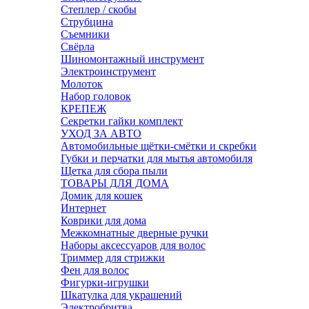
Степлер / скобы
Струбцина
Съемники
Свёрла
Шиномонтажный инструмент
Электроинструмент
Молоток
Набор головок
КРЕПЕЖ
Секретки гайки комплект
УХОД ЗА АВТО
Автомобильные щётки-смётки и скребки
Губки и перчатки для мытья автомобиля
Щетка для сбора пыли
ТОВАРЫ ДЛЯ ДОМА
Домик для кошек
Интернет
Коврики для дома
Межкомнатные дверные ручки
Наборы аксессуаров для волос
Триммер для стрижки
Фен для волос
Фигурки-игрушки
Шкатулка для украшений
Электробритва