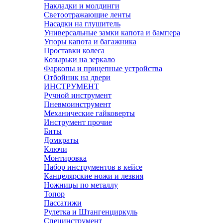
Накладки и молдинги
Светоотражающие ленты
Насадки на глушитель
Универсальные замки капота и бампера
Упоры капота и багажника
Проставки колеса
Козырьки на зеркало
Фаркопы и прицепные устройства
Отбойник на двери
ИНСТРУМЕНТ
Ручной инструмент
Пневмоинструмент
Механические гайковерты
Инструмент прочиe
Биты
Домкраты
Ключи
Монтировка
Набор инструментов в кейсе
Канцелярские ножи и лезвия
Ножницы по металлу
Топор
Пассатижи
Рулетка и Штангенциркуль
Специнструмент