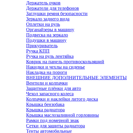
Держатель очков
Держатели для телефонов
Заглушки ремня безопасности
Зеркало заднего вида
Оплетки на руль
Органайзеры в машину
Подвеска на зеркало
Подушки в машину
Прикуриватель
Ручка КПП
Ручка на руль лентяйка
Коврик на панель противоскользящий
Накидки и чехлы на сиденье
Накладка на пороги
ВНЕШНИЕ ДОПОЛНИТЕЛЬНЫЕ ЭЛЕМЕНТЫ
Вентили и колпачки
Защитные плёнки для авто
Чехол запасного колеса
Колпачки и наклейки литого диска
Крышка бензобака
Крышка радиатора
Крышка маслозаливной горловины
Рамки под номерной знак
Сетки для защиты радиатора
Тенты автомобильные