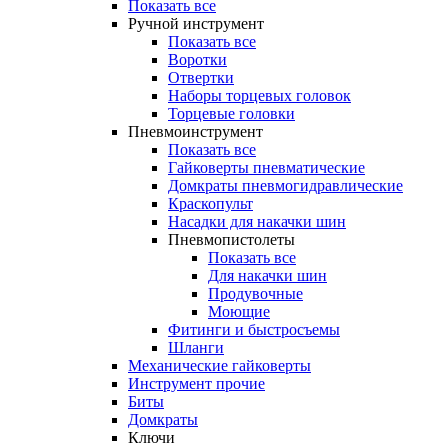
Показать все
Ручной инструмент
Показать все
Воротки
Отвертки
Наборы торцевых головок
Торцевые головки
Пневмоинструмент
Показать все
Гайковерты пневматические
Домкраты пневмогидравлические
Краскопульт
Насадки для накачки шин
Пневмопистолеты
Показать все
Для накачки шин
Продувочные
Моющие
Фитинги и быстросъемы
Шланги
Механические гайковерты
Инструмент прочиe
Биты
Домкраты
Ключи