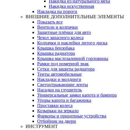
Накидка из натурального меха
Накидка искуственная
Накладка на пороги
ВНЕШНИЕ ДОПОЛНИТЕЛЬНЫЕ ЭЛЕМЕНТЫ
Показать все
Вентили и колпачки
Защитные плёнки для авто
Чехол запасного колеса
Колпачки и наклейки литого диска
Крышка бензобака
Крышка радиатора
Крышка маслозаливной горловины
Рамки под номерной знак
Сетки для защиты радиатора
Тенты автомобильные
Накладки и молдинги
Светоотражающие ленты
Насадки на глушитель
Универсальные замки капота и бампера
Упоры капота и багажника
Проставки колеса
Козырьки на зеркало
Фаркопы и прицепные устройства
Отбойник на двери
ИНСТРУМЕНТ