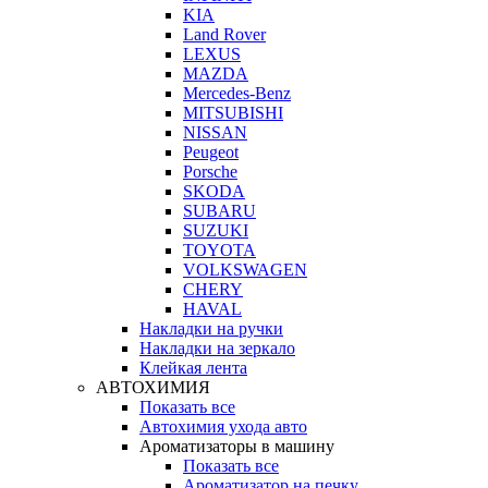
KIA
Land Rover
LEXUS
MAZDA
Mercedes-Benz
MITSUBISHI
NISSAN
Peugeot
Porsche
SKODA
SUBARU
SUZUKI
TOYOTA
VOLKSWAGEN
CHERY
HAVAL
Накладки на ручки
Накладки на зеркало
Клейкая лента
АВТОХИМИЯ
Показать все
Автохимия ухода авто
Ароматизаторы в машину
Показать все
Ароматизатор на печку