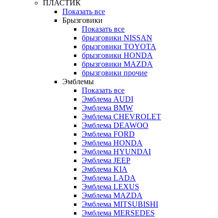
ПЛАСТИК
Показать все
Брызговики
Показать все
брызговики NISSAN
брызговики TOYOTA
брызговики HONDA
брызговики MAZDA
брызговики прочие
Эмблемы
Показать все
Эмблема AUDI
Эмблема BMW
Эмблема CHEVROLET
Эмблема DEAWOO
Эмблема FORD
Эмблема HONDA
Эмблема HYUNDAI
Эмблема JEEP
Эмблема KIA
Эмблема LADA
Эмблема LEXUS
Эмблема MAZDA
Эмблема MITSUBISHI
Эмблема MERSEDES