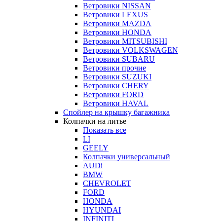
Ветровики NISSAN
Ветровики LEXUS
Ветровики MAZDA
Ветровики HONDA
Ветровики MITSUBISHI
Ветровики VOLKSWAGEN
Ветровики SUBARU
Ветровики прочие
Ветровики SUZUKI
Ветровики CHERY
Ветровики FORD
Ветровики HAVAL
Спойлер на крышку багажника
Колпачки на литье
Показать все
LI
GEELY
Колпачки универсальный
AUDi
BMW
CHEVROLET
FORD
HONDA
HYUNDAI
INFINITI