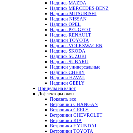
Надпись MAZDA
Надпись MERCEDES-BENZ
Надписи MITSUBISHI
Надписи NISSAN
Надпись OPEL
Надпись PEUGEOT
Надпись RENAULT
Надписи TOYOTA
Надпись VOLKSWAGEN
Надпись SKODA
Надпись SUZUKI
Надпись SUBARU
Надписи универсальные
Надпись CHERY
Надписи HAVAL
Надписи GEELY
Прицелы на капот
Дефлекторы окон
Показать все
Ветровики CHANGAN
Ветровики GEELY
Ветровики CHEVROLET
Ветровики KIA
Ветровики HYUNDAI
Ветровики TOYOTA