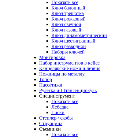
Показать все
Ключ балонный
Ключ трещотка
Ключ рожковый
Ключ свечной
Ключ газовый
Ключ динамометрический
Ключ шестигранный
Ключ разводной
Наборы ключей
Монтировка
Набор инструментов в кейсе
Канцелярские ножи и лезвия
Ножницы по металлу
Топор
Пассатижи
Рулетка и Штангенциркуль
Специнструмент
Показать все
Лебедка
Тиски
Степлер / скобы
Струбцина
Съемники
Показать все