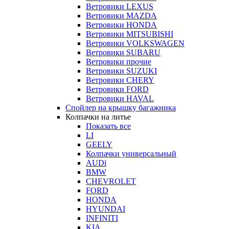
Ветровики LEXUS
Ветровики MAZDA
Ветровики HONDA
Ветровики MITSUBISHI
Ветровики VOLKSWAGEN
Ветровики SUBARU
Ветровики прочие
Ветровики SUZUKI
Ветровики CHERY
Ветровики FORD
Ветровики HAVAL
Спойлер на крышку багажника
Колпачки на литье
Показать все
LI
GEELY
Колпачки универсальный
AUDi
BMW
CHEVROLET
FORD
HONDA
HYUNDAI
INFINITI
KIA