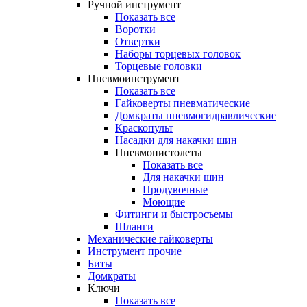
Ручной инструмент
Показать все
Воротки
Отвертки
Наборы торцевых головок
Торцевые головки
Пневмоинструмент
Показать все
Гайковерты пневматические
Домкраты пневмогидравлические
Краскопульт
Насадки для накачки шин
Пневмопистолеты
Показать все
Для накачки шин
Продувочные
Моющие
Фитинги и быстросъемы
Шланги
Механические гайковерты
Инструмент прочиe
Биты
Домкраты
Ключи
Показать все