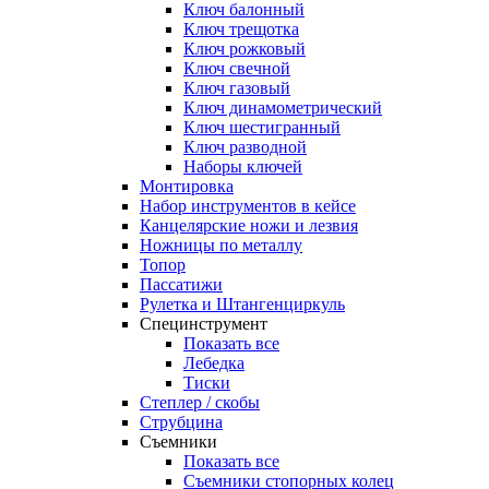
Ключ балонный
Ключ трещотка
Ключ рожковый
Ключ свечной
Ключ газовый
Ключ динамометрический
Ключ шестигранный
Ключ разводной
Наборы ключей
Монтировка
Набор инструментов в кейсе
Канцелярские ножи и лезвия
Ножницы по металлу
Топор
Пассатижи
Рулетка и Штангенциркуль
Специнструмент
Показать все
Лебедка
Тиски
Степлер / скобы
Струбцина
Съемники
Показать все
Съемники стопорных колец