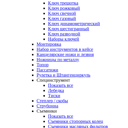
Ключ трещотка
Ключ рожковый
Ключ свечной
Ключ газовый
Ключ динамометрический
Ключ шестигранный
Ключ разводной
Наборы ключей
Монтировка
Набор инструментов в кейсе
Канцелярские ножи и лезвия
Ножницы по металлу
Топор
Пассатижи
Рулетка и Штангенциркуль
Специнструмент
Показать все
Лебедка
Тиски
Степлер / скобы
Струбцина
Съемники
Показать все
Съемники стопорных колец
Съемники масляных фильтров