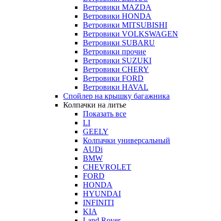
Ветровики MAZDA
Ветровики HONDA
Ветровики MITSUBISHI
Ветровики VOLKSWAGEN
Ветровики SUBARU
Ветровики прочие
Ветровики SUZUKI
Ветровики CHERY
Ветровики FORD
Ветровики HAVAL
Спойлер на крышку багажника
Колпачки на литье
Показать все
LI
GEELY
Колпачки универсальный
AUDi
BMW
CHEVROLET
FORD
HONDA
HYUNDAI
INFINITI
KIA
Land Rover