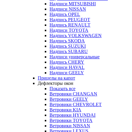
Надписи MITSUBISHI
Надписи NISSAN
Надпись OPEL
Надпись PEUGEOT
Надпись RENAULT
Надписи TOYOTA
Надпись VOLKSWAGEN
Надпись SKODA
Надпись SUZUKI
Надпись SUBARU
Надписи универсальные
Надпись CHERY
Надписи HAVAL
Надписи GEELY
Прицелы на капот
Дефлекторы окон
Показать все
Ветровики CHANGAN
Ветровики GEELY
Ветровики CHEVROLET
Ветровики KIA
Ветровики HYUNDAI
Ветровики TOYOTA
Ветровики NISSAN
Ветровики LEXUS