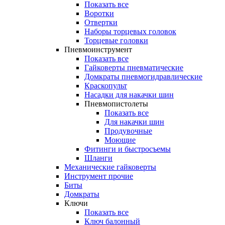
Показать все
Воротки
Отвертки
Наборы торцевых головок
Торцевые головки
Пневмоинструмент
Показать все
Гайковерты пневматические
Домкраты пневмогидравлические
Краскопульт
Насадки для накачки шин
Пневмопистолеты
Показать все
Для накачки шин
Продувочные
Моющие
Фитинги и быстросъемы
Шланги
Механические гайковерты
Инструмент прочиe
Биты
Домкраты
Ключи
Показать все
Ключ балонный