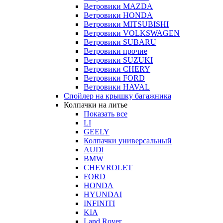
Ветровики MAZDA
Ветровики HONDA
Ветровики MITSUBISHI
Ветровики VOLKSWAGEN
Ветровики SUBARU
Ветровики прочие
Ветровики SUZUKI
Ветровики CHERY
Ветровики FORD
Ветровики HAVAL
Спойлер на крышку багажника
Колпачки на литье
Показать все
LI
GEELY
Колпачки универсальный
AUDi
BMW
CHEVROLET
FORD
HONDA
HYUNDAI
INFINITI
KIA
Land Rover