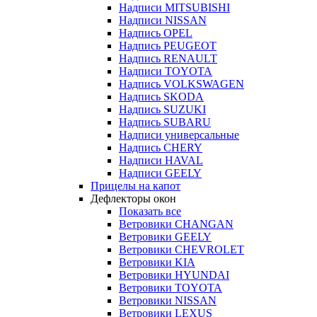
Надписи MITSUBISHI
Надписи NISSAN
Надпись OPEL
Надпись PEUGEOT
Надпись RENAULT
Надписи TOYOTA
Надпись VOLKSWAGEN
Надпись SKODA
Надпись SUZUKI
Надпись SUBARU
Надписи универсальные
Надпись CHERY
Надписи HAVAL
Надписи GEELY
Прицелы на капот
Дефлекторы окон
Показать все
Ветровики CHANGAN
Ветровики GEELY
Ветровики CHEVROLET
Ветровики KIA
Ветровики HYUNDAI
Ветровики TOYOTA
Ветровики NISSAN
Ветровики LEXUS