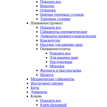
Показать все
Воротки
Отвертки
Наборы торцевых головок
Торцевые головки
Пневмоинструмент
Показать все
Гайковерты пневматические
Домкраты пневмогидравлические
Краскопульт
Насадки для накачки шин
Пневмопистолеты
Показать все
Для накачки шин
Продувочные
Моющие
Фитинги и быстросъемы
Шланги
Механические гайковерты
Инструмент прочиe
Биты
Домкраты
Ключи
Показать все
Ключ балонный