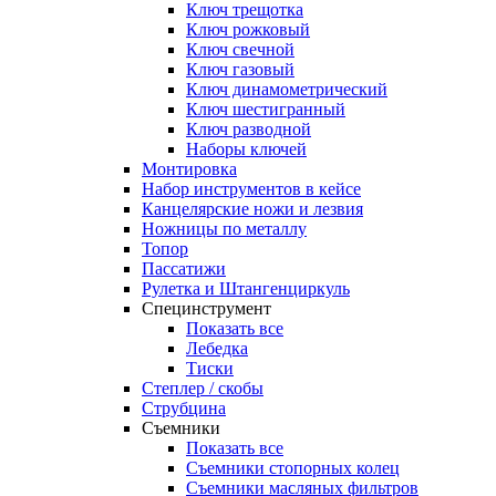
Ключ трещотка
Ключ рожковый
Ключ свечной
Ключ газовый
Ключ динамометрический
Ключ шестигранный
Ключ разводной
Наборы ключей
Монтировка
Набор инструментов в кейсе
Канцелярские ножи и лезвия
Ножницы по металлу
Топор
Пассатижи
Рулетка и Штангенциркуль
Специнструмент
Показать все
Лебедка
Тиски
Степлер / скобы
Струбцина
Съемники
Показать все
Съемники стопорных колец
Съемники масляных фильтров