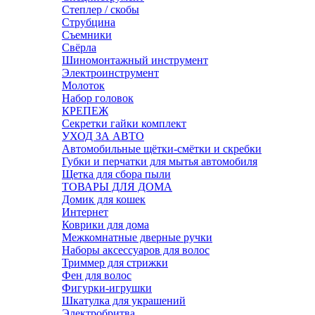
Степлер / скобы
Струбцина
Съемники
Свёрла
Шиномонтажный инструмент
Электроинструмент
Молоток
Набор головок
КРЕПЕЖ
Секретки гайки комплект
УХОД ЗА АВТО
Автомобильные щётки-смётки и скребки
Губки и перчатки для мытья автомобиля
Щетка для сбора пыли
ТОВАРЫ ДЛЯ ДОМА
Домик для кошек
Интернет
Коврики для дома
Межкомнатные дверные ручки
Наборы аксессуаров для волос
Триммер для стрижки
Фен для волос
Фигурки-игрушки
Шкатулка для украшений
Электробритва