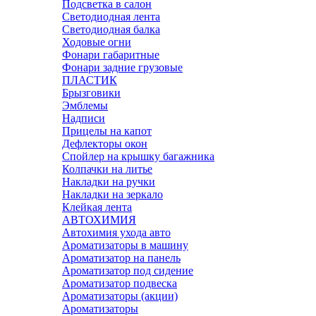
Подсветка в салон
Светодиодная лента
Светодиодная балка
Ходовые огни
Фонари габаритные
Фонари задние грузовые
ПЛАСТИК
Брызговики
Эмблемы
Надписи
Прицелы на капот
Дефлекторы окон
Спойлер на крышку багажника
Колпачки на литье
Накладки на ручки
Накладки на зеркало
Клейкая лента
АВТОХИМИЯ
Автохимия ухода авто
Ароматизаторы в машину
Ароматизатор на панель
Ароматизатор под сидение
Ароматизатор подвеска
Ароматизаторы (акции)
Ароматизаторы