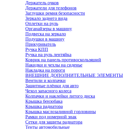
Держатель очков
Держатели для телефонов
Заглушки ремня безопасности
Зеркало заднего вида
Оплетки на руль
Органайзеры в машину
Подвеска на зеркало
Подушки в машину
Прикуриватель
Ручка КПП
Ручка на руль лентяйка
Коврик на панель противоскользящий
Накидки и чехлы на сиденье
Накладка на пороги
ВНЕШНИЕ ДОПОЛНИТЕЛЬНЫЕ ЭЛЕМЕНТЫ
Вентили и колпачки
Защитные плёнки для авто
Чехол запасного колеса
Колпачки и наклейки литого диска
Крышка бензобака
Крышка радиатора
Крышка маслозаливной горловины
Рамки под номерной знак
Сетки для защиты радиатора
Тенты автомобильные