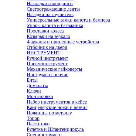
Накладки и молдинги
Светоотражающие ленты
Насадки на глушитель
Универсальные замки капота и бампера
Упоры капота и багажника
Проставки колеса
Козырьки на зеркало
Фаркопы и прицепные устройства
Отбойник на двери
ИНСТРУМЕНТ
Ручной инструмент
Пневмоинструмент
Механические гайковерты
Инструмент прочиe
Биты
Домкраты
Ключи
Монтировка
Набор инструментов в кейсе
Канцелярские ножи и лезвия
Ножницы по металлу
Топор
Пассатижи
Рулетка и Штангенциркуль
Специнструмент