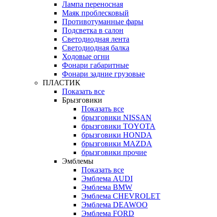
Лампа переносная
Маяк проблесковый
Противотуманные фары
Подсветка в салон
Светодиодная лента
Светодиодная балка
Ходовые огни
Фонари габаритные
Фонари задние грузовые
ПЛАСТИК
Показать все
Брызговики
Показать все
брызговики NISSAN
брызговики TOYOTA
брызговики HONDA
брызговики MAZDA
брызговики прочие
Эмблемы
Показать все
Эмблема AUDI
Эмблема BMW
Эмблема CHEVROLET
Эмблема DEAWOO
Эмблема FORD