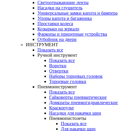
Светоотражающие ленты
Насадки на глушитель
Универсальные замки капота и бампера
Упоры капота и багажника
Проставки колеса
Козырьки на зеркало
Фаркопы и прицепные устройства
Отбойник на двери
ИНСТРУМЕНТ
Показать все
Ручной инструмент
Показать все
Воротки
Отвертки
Наборы торцевых головок
Торцевые головки
Пневмоинструмент
Показать все
Гайковерты пневматические
Домкраты пневмогидравлические
Краскопульт
Насадки для накачки шин
Пневмопистолеты
Показать все
Для накачки шин