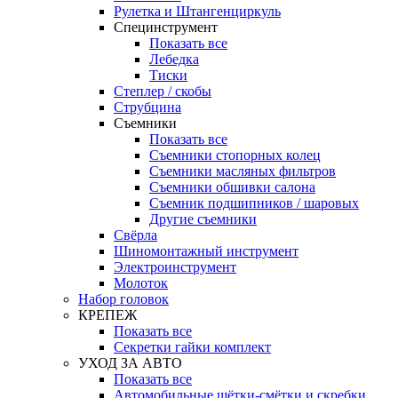
Рулетка и Штангенциркуль
Специнструмент
Показать все
Лебедка
Тиски
Степлер / скобы
Струбцина
Съемники
Показать все
Съемники стопорных колец
Съемники масляных фильтров
Съемники обшивки салона
Съемник подшипников / шаровых
Другие съемники
Свёрла
Шиномонтажный инструмент
Электроинструмент
Молоток
Набор головок
КРЕПЕЖ
Показать все
Секретки гайки комплект
УХОД ЗА АВТО
Показать все
Автомобильные щётки-смётки и скребки