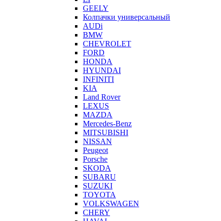
GEELY
Колпачки универсальный
AUDi
BMW
CHEVROLET
FORD
HONDA
HYUNDAI
INFINITI
KIA
Land Rover
LEXUS
MAZDA
Mercedes-Benz
MITSUBISHI
NISSAN
Peugeot
Porsche
SKODA
SUBARU
SUZUKI
TOYOTA
VOLKSWAGEN
CHERY