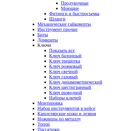
Продувочные
Моющие
Фитинги и быстросъемы
Шланги
Механические гайковерты
Инструмент прочиe
Биты
Домкраты
Ключи
Показать все
Ключ балонный
Ключ трещотка
Ключ рожковый
Ключ свечной
Ключ газовый
Ключ динамометрический
Ключ шестигранный
Ключ разводной
Наборы ключей
Монтировка
Набор инструментов в кейсе
Канцелярские ножи и лезвия
Ножницы по металлу
Топор
Пассатижи