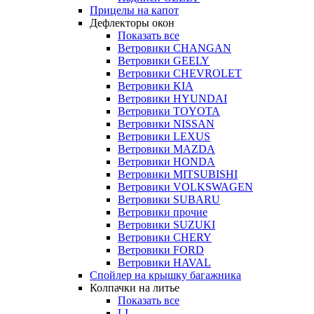
Прицелы на капот
Дефлекторы окон
Показать все
Ветровики CHANGAN
Ветровики GEELY
Ветровики CHEVROLET
Ветровики KIA
Ветровики HYUNDAI
Ветровики TOYOTA
Ветровики NISSAN
Ветровики LEXUS
Ветровики MAZDA
Ветровики HONDA
Ветровики MITSUBISHI
Ветровики VOLKSWAGEN
Ветровики SUBARU
Ветровики прочие
Ветровики SUZUKI
Ветровики CHERY
Ветровики FORD
Ветровики HAVAL
Спойлер на крышку багажника
Колпачки на литье
Показать все
LI