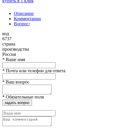
купить в 1 клик
Описание
Комментарии
Вопрос
?
код
6737
страна
производства
Россия
*
Ваше имя
*
Почта или телефон для ответа
*
Ваш вопрос
*
Обязательные поля
задать вопрос