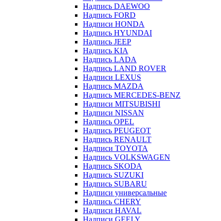
Надпись DAEWOO
Надпись FORD
Надписи HONDA
Надпись HYUNDAI
Надпись JEEP
Надпись KIA
Надпись LADA
Надпись LAND ROVER
Надписи LEXUS
Надпись MAZDA
Надпись MERCEDES-BENZ
Надписи MITSUBISHI
Надписи NISSAN
Надпись OPEL
Надпись PEUGEOT
Надпись RENAULT
Надписи TOYOTA
Надпись VOLKSWAGEN
Надпись SKODA
Надпись SUZUKI
Надпись SUBARU
Надписи универсальные
Надпись CHERY
Надписи HAVAL
Надписи GEELY