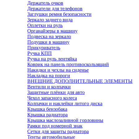
Держатель очков
Держатели для телефонов
Заглушки ремня безопасности
Зеркало заднего вида
Оплетки на руль
Органайзеры в машину
Подвеска на зеркало
Подушки в машину
Прикуриватель
Ручка КПП
Ручка на руль лентяйка
Коврик на панель противоскользящий
Накидки и чехлы на сиденье
Накладка на пороги
ВНЕШНИЕ ДОПОЛНИТЕЛЬНЫЕ ЭЛЕМЕНТЫ
Вентили и колпачки
Защитные плёнки для авто
Чехол запасного колеса
Колпачки и наклейки литого диска
Крышка бензобака
Крышка радиатора
Крышка маслозаливной горловины
Рамки под номерной знак
Сетки для защиты радиатора
Тенты автомобильные