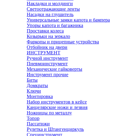
Накладки и молдинги
Светоотражающие ленты
Насадки на глушитель
Универсальные замки капота и бампера
Упоры капота и багажника
Проставки колеса
Козырьки на зеркало
Фаркопы и прицепные устройства
Отбойник на двери
ИНСТРУМЕНТ
Ручной инструмент
Пневмоинструмент
Механические гайковерты
Инструмент прочиe
Биты
Домкраты
Ключи
Монтировка
Набор инструментов в кейсе
Канцелярские ножи и лезвия
Ножницы по металлу
Топор
Пассатижи
Рулетка и Штангенциркуль
Специнструмент