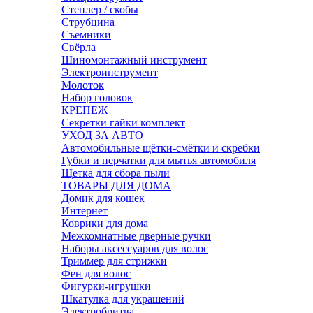
Степлер / скобы
Струбцина
Съемники
Свёрла
Шиномонтажный инструмент
Электроинструмент
Молоток
Набор головок
КРЕПЕЖ
Секретки гайки комплект
УХОД ЗА АВТО
Автомобильные щётки-смётки и скребки
Губки и перчатки для мытья автомобиля
Щетка для сбора пыли
ТОВАРЫ ДЛЯ ДОМА
Домик для кошек
Интернет
Коврики для дома
Межкомнатные дверные ручки
Наборы аксессуаров для волос
Триммер для стрижки
Фен для волос
Фигурки-игрушки
Шкатулка для украшений
Электробритва