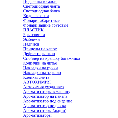
Подсветка в салон
Светодиодная лента
Светодиодная балка
Ходовые огни
Фонари габаритные
Фонари задние грузовые
ПЛАСТИК
Брызговики
Эмблемы
Надписи
Прицелы на капот
Дефлекторы окон
Спойлер на крышку багажника
Колпачки на литье
Накладки на ручки
Накладки на зеркало
Клейкая лента
АВТОХИМИЯ
Автохимия ухода авто
Ароматизаторы в машину
Ароматизатор на панель
Ароматизатор под сидение
Ароматизатор подвеска
Ароматизаторы (акции)
Ароматизаторы