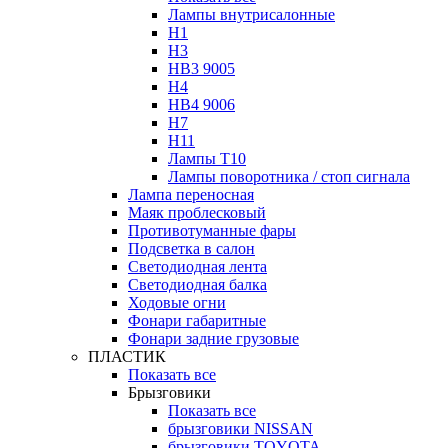
Лампы внутрисалонные
H1
H3
HB3 9005
H4
HB4 9006
H7
H11
Лампы Т10
Лампы поворотника / стоп сигнала
Лампа переносная
Маяк проблесковый
Противотуманные фары
Подсветка в салон
Светодиодная лента
Светодиодная балка
Ходовые огни
Фонари габаритные
Фонари задние грузовые
ПЛАСТИК
Показать все
Брызговики
Показать все
брызговики NISSAN
брызговики TOYOTA