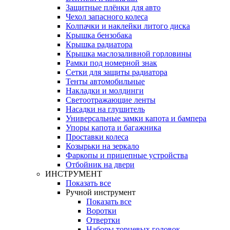
Защитные плёнки для авто
Чехол запасного колеса
Колпачки и наклейки литого диска
Крышка бензобака
Крышка радиатора
Крышка маслозаливной горловины
Рамки под номерной знак
Сетки для защиты радиатора
Тенты автомобильные
Накладки и молдинги
Светоотражающие ленты
Насадки на глушитель
Универсальные замки капота и бампера
Упоры капота и багажника
Проставки колеса
Козырьки на зеркало
Фаркопы и прицепные устройства
Отбойник на двери
ИНСТРУМЕНТ
Показать все
Ручной инструмент
Показать все
Воротки
Отвертки
Наборы торцевых головок