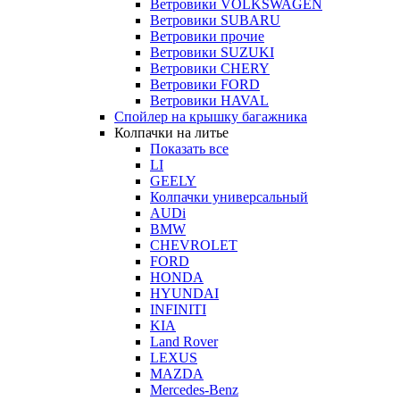
Ветровики VOLKSWAGEN
Ветровики SUBARU
Ветровики прочие
Ветровики SUZUKI
Ветровики CHERY
Ветровики FORD
Ветровики HAVAL
Спойлер на крышку багажника
Колпачки на литье
Показать все
LI
GEELY
Колпачки универсальный
AUDi
BMW
CHEVROLET
FORD
HONDA
HYUNDAI
INFINITI
KIA
Land Rover
LEXUS
MAZDA
Mercedes-Benz