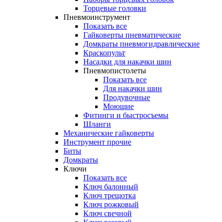
Торцевые головки
Пневмоинструмент
Показать все
Гайковерты пневматические
Домкраты пневмогидравлические
Краскопульт
Насадки для накачки шин
Пневмопистолеты
Показать все
Для накачки шин
Продувочные
Моющие
Фитинги и быстросъемы
Шланги
Механические гайковерты
Инструмент прочиe
Биты
Домкраты
Ключи
Показать все
Ключ балонный
Ключ трещотка
Ключ рожковый
Ключ свечной