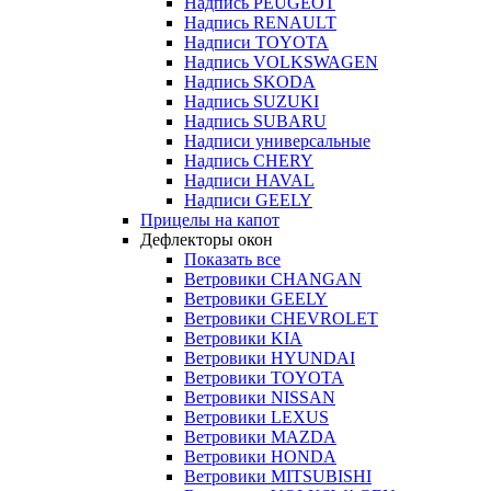
Надпись PEUGEOT
Надпись RENAULT
Надписи TOYOTA
Надпись VOLKSWAGEN
Надпись SKODA
Надпись SUZUKI
Надпись SUBARU
Надписи универсальные
Надпись CHERY
Надписи HAVAL
Надписи GEELY
Прицелы на капот
Дефлекторы окон
Показать все
Ветровики CHANGAN
Ветровики GEELY
Ветровики CHEVROLET
Ветровики KIA
Ветровики HYUNDAI
Ветровики TOYOTA
Ветровики NISSAN
Ветровики LEXUS
Ветровики MAZDA
Ветровики HONDA
Ветровики MITSUBISHI