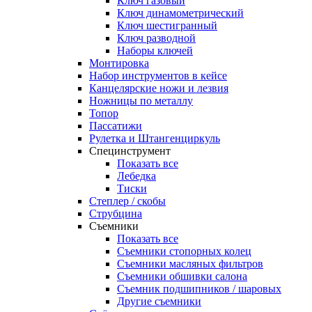
Ключ газовый
Ключ динамометрический
Ключ шестигранный
Ключ разводной
Наборы ключей
Монтировка
Набор инструментов в кейсе
Канцелярские ножи и лезвия
Ножницы по металлу
Топор
Пассатижи
Рулетка и Штангенциркуль
Специнструмент
Показать все
Лебедка
Тиски
Степлер / скобы
Струбцина
Съемники
Показать все
Съемники стопорных колец
Съемники масляных фильтров
Съемники обшивки салона
Съемник подшипников / шаровых
Другие съемники