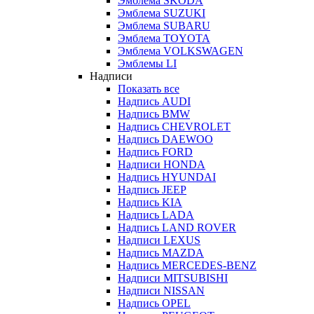
Эмблема SKODA
Эмблема SUZUKI
Эмблема SUBARU
Эмблема TOYOTA
Эмблема VOLKSWAGEN
Эмблемы LI
Надписи
Показать все
Надпись AUDI
Надпись BMW
Надпись CHEVROLET
Надпись DAEWOO
Надпись FORD
Надписи HONDA
Надпись HYUNDAI
Надпись JEEP
Надпись KIA
Надпись LADA
Надпись LAND ROVER
Надписи LEXUS
Надпись MAZDA
Надпись MERCEDES-BENZ
Надписи MITSUBISHI
Надписи NISSAN
Надпись OPEL