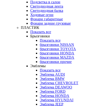
Подсветка в салон
Светодиодная лента
Светодиодная балка
Ходовые огни
Фонари габаритные
Фонари задние грузовые
ПЛАСТИК
Показать все
Брызговики
Показать все
брызговики NISSAN
брызговики TOYOTA
брызговики HONDA
брызговики MAZDA
брызговики прочие
Эмблемы
Показать все
Эмблема AUDI
Эмблема BMW
Эмблема CHEVROLET
Эмблема DEAWOO
Эмблема FORD
Эмблема HONDA
Эмблема HYUNDAI
Эмблема JEEP