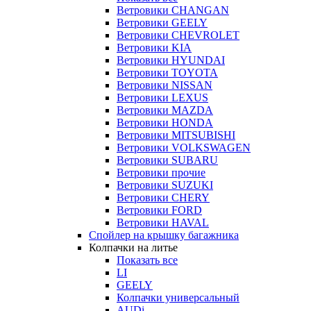
Ветровики CHANGAN
Ветровики GEELY
Ветровики CHEVROLET
Ветровики KIA
Ветровики HYUNDAI
Ветровики TOYOTA
Ветровики NISSAN
Ветровики LEXUS
Ветровики MAZDA
Ветровики HONDA
Ветровики MITSUBISHI
Ветровики VOLKSWAGEN
Ветровики SUBARU
Ветровики прочие
Ветровики SUZUKI
Ветровики CHERY
Ветровики FORD
Ветровики HAVAL
Спойлер на крышку багажника
Колпачки на литье
Показать все
LI
GEELY
Колпачки универсальный
AUDi