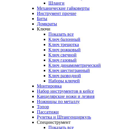
Шланги
Механические гайковерты
Инструмент прочиe
Биты
Домкраты
Ключи
Показать все
Ключ балонный
Ключ трещотка
Ключ рожковый
Ключ свечной
Ключ газовый
Ключ динамометрический
Ключ шестигранный
Ключ разводной
Наборы ключей
Монтировка
Набор инструментов в кейсе
Канцелярские ножи и лезвия
Ножницы по металлу
Топор
Пассатижи
Рулетка и Штангенциркуль
Специнструмент
Показать все