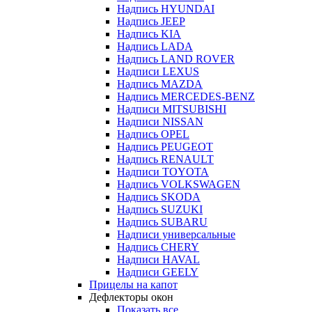
Надпись HYUNDAI
Надпись JEEP
Надпись KIA
Надпись LADA
Надпись LAND ROVER
Надписи LEXUS
Надпись MAZDA
Надпись MERCEDES-BENZ
Надписи MITSUBISHI
Надписи NISSAN
Надпись OPEL
Надпись PEUGEOT
Надпись RENAULT
Надписи TOYOTA
Надпись VOLKSWAGEN
Надпись SKODA
Надпись SUZUKI
Надпись SUBARU
Надписи универсальные
Надпись CHERY
Надписи HAVAL
Надписи GEELY
Прицелы на капот
Дефлекторы окон
Показать все