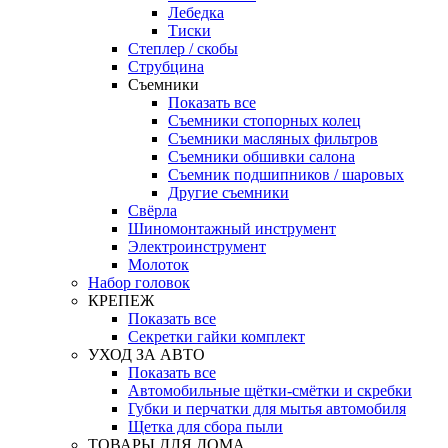
Лебедка
Тиски
Степлер / скобы
Струбцина
Съемники
Показать все
Съемники стопорных колец
Съемники масляных фильтров
Съемники обшивки салона
Съемник подшипников / шаровых
Другие съемники
Свёрла
Шиномонтажный инструмент
Электроинструмент
Молоток
Набор головок
КРЕПЕЖ
Показать все
Секретки гайки комплект
УХОД ЗА АВТО
Показать все
Автомобильные щётки-смётки и скребки
Губки и перчатки для мытья автомобиля
Щетка для сбора пыли
ТОВАРЫ ДЛЯ ДОМА