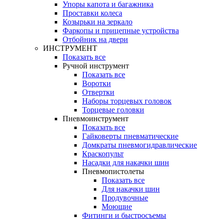
Упоры капота и багажника
Проставки колеса
Козырьки на зеркало
Фаркопы и прицепные устройства
Отбойник на двери
ИНСТРУМЕНТ
Показать все
Ручной инструмент
Показать все
Воротки
Отвертки
Наборы торцевых головок
Торцевые головки
Пневмоинструмент
Показать все
Гайковерты пневматические
Домкраты пневмогидравлические
Краскопульт
Насадки для накачки шин
Пневмопистолеты
Показать все
Для накачки шин
Продувочные
Моющие
Фитинги и быстросъемы