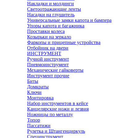
Накладки и молдинги
Светоотражающие ленты
Насадки на глушитель
Универсальные замки капота и бампера
Упоры капота и багажника
Проставки колеса
Козырьки на зеркало
Фаркопы и прицепные устройства
Отбойник на двери
ИНСТРУМЕНТ
Ручной инструмент
Пневмоинструмент
Механические гайковерты
Инструмент прочиe
Биты
Домкраты
Ключи
Монтировка
Набор инструментов в кейсе
Канцелярские ножи и лезвия
Ножницы по металлу
Топор
Пассатижи
Рулетка и Штангенциркуль
Специнструмент