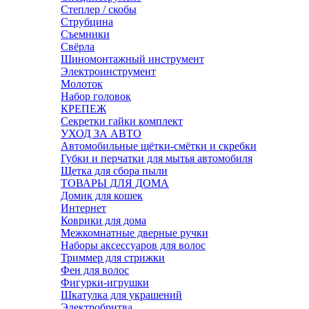
Степлер / скобы
Струбцина
Съемники
Свёрла
Шиномонтажный инструмент
Электроинструмент
Молоток
Набор головок
КРЕПЕЖ
Секретки гайки комплект
УХОД ЗА АВТО
Автомобильные щётки-смётки и скребки
Губки и перчатки для мытья автомобиля
Щетка для сбора пыли
ТОВАРЫ ДЛЯ ДОМА
Домик для кошек
Интернет
Коврики для дома
Межкомнатные дверные ручки
Наборы аксессуаров для волос
Триммер для стрижки
Фен для волос
Фигурки-игрушки
Шкатулка для украшений
Электробритва