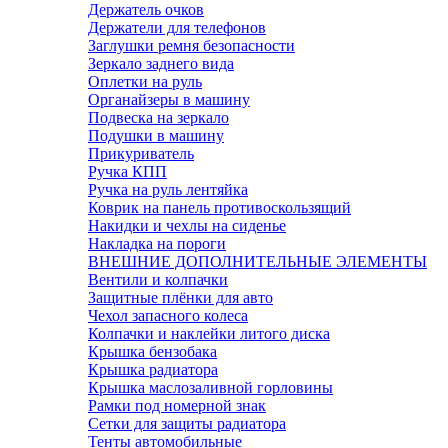
Держатель очков
Держатели для телефонов
Заглушки ремня безопасности
Зеркало заднего вида
Оплетки на руль
Органайзеры в машину
Подвеска на зеркало
Подушки в машину
Прикуриватель
Ручка КПП
Ручка на руль лентяйка
Коврик на панель противоскользящий
Накидки и чехлы на сиденье
Накладка на пороги
ВНЕШНИЕ ДОПОЛНИТЕЛЬНЫЕ ЭЛЕМЕНТЫ
Вентили и колпачки
Защитные плёнки для авто
Чехол запасного колеса
Колпачки и наклейки литого диска
Крышка бензобака
Крышка радиатора
Крышка маслозаливной горловины
Рамки под номерной знак
Сетки для защиты радиатора
Тенты автомобильные