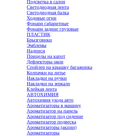
Подсветка в салон
Светодиодная лента
Светодиодная балка
Ходовые огни
Фонари габаритные
Фонари задние грузовые
ПЛАСТИК
Брызговики
Эмблемы
Надписи
Прицелы на капот
Дефлекторы окон
Спойлер на крышку багажника
Колпачки на литье
Накладки на ручки
Накладки на зеркало
Клейкая лента
АВТОХИМИЯ
Автохимия ухода авто
Ароматизаторы в машину
Ароматизатор на панель
Ароматизатор под сидение
Ароматизатор подвеска
Ароматизаторы (акции)
Ароматизаторы