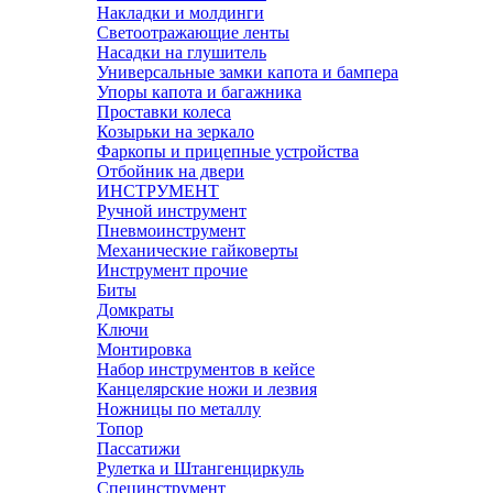
Накладки и молдинги
Светоотражающие ленты
Насадки на глушитель
Универсальные замки капота и бампера
Упоры капота и багажника
Проставки колеса
Козырьки на зеркало
Фаркопы и прицепные устройства
Отбойник на двери
ИНСТРУМЕНТ
Ручной инструмент
Пневмоинструмент
Механические гайковерты
Инструмент прочиe
Биты
Домкраты
Ключи
Монтировка
Набор инструментов в кейсе
Канцелярские ножи и лезвия
Ножницы по металлу
Топор
Пассатижи
Рулетка и Штангенциркуль
Специнструмент