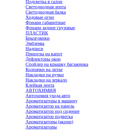
Подсветка в салон
Светодиодная лента
Светодиодная балка
Ходовые огни
Фонари габаритные
Фонари задние грузовые
ПЛАСТИК
Брызговики
Эмблемы
Надписи
Прицелы на капот
Дефлекторы окон
Спойлер на крышку багажника
Колпачки на литье
Накладки на ручки
Накладки на зеркало
Клейкая лента
АВТОХИМИЯ
Автохимия ухода авто
Ароматизаторы в машину
Ароматизатор на панель
Ароматизатор под сидение
Ароматизатор подвеска
Ароматизаторы (акции)
Ароматизаторы