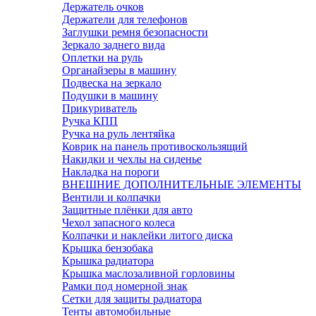
Держатель очков
Держатели для телефонов
Заглушки ремня безопасности
Зеркало заднего вида
Оплетки на руль
Органайзеры в машину
Подвеска на зеркало
Подушки в машину
Прикуриватель
Ручка КПП
Ручка на руль лентяйка
Коврик на панель противоскользящий
Накидки и чехлы на сиденье
Накладка на пороги
ВНЕШНИЕ ДОПОЛНИТЕЛЬНЫЕ ЭЛЕМЕНТЫ
Вентили и колпачки
Защитные плёнки для авто
Чехол запасного колеса
Колпачки и наклейки литого диска
Крышка бензобака
Крышка радиатора
Крышка маслозаливной горловины
Рамки под номерной знак
Сетки для защиты радиатора
Тенты автомобильные