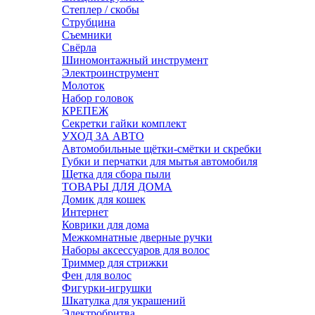
Степлер / скобы
Струбцина
Съемники
Свёрла
Шиномонтажный инструмент
Электроинструмент
Молоток
Набор головок
КРЕПЕЖ
Секретки гайки комплект
УХОД ЗА АВТО
Автомобильные щётки-смётки и скребки
Губки и перчатки для мытья автомобиля
Щетка для сбора пыли
ТОВАРЫ ДЛЯ ДОМА
Домик для кошек
Интернет
Коврики для дома
Межкомнатные дверные ручки
Наборы аксессуаров для волос
Триммер для стрижки
Фен для волос
Фигурки-игрушки
Шкатулка для украшений
Электробритва