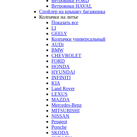
Ветровики FORD
Ветровики HAVAL
Спойлер на крышку багажника
Колпачки на литье
Показать все
LI
GEELY
Колпачки универсальный
AUDi
BMW
CHEVROLET
FORD
HONDA
HYUNDAI
INFINITI
KIA
Land Rover
LEXUS
MAZDA
Mercedes-Benz
MITSUBISHI
NISSAN
Peugeot
Porsche
SKODA