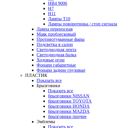
HB4 9006
H7
H11
Лампы Т10
Лампы поворотника / стоп сигнала
Лампа переносная
Маяк проблесковый
Противотуманные фары
Подсветка в салон
Светодиодная лента
Светодиодная балка
Ходовые огни
Фонари габаритные
Фонари задние грузовые
ПЛАСТИК
Показать все
Брызговики
Показать все
брызговики NISSAN
брызговики TOYOTA
брызговики HONDA
брызговики MAZDA
брызговики прочие
Эмблемы
Показать все