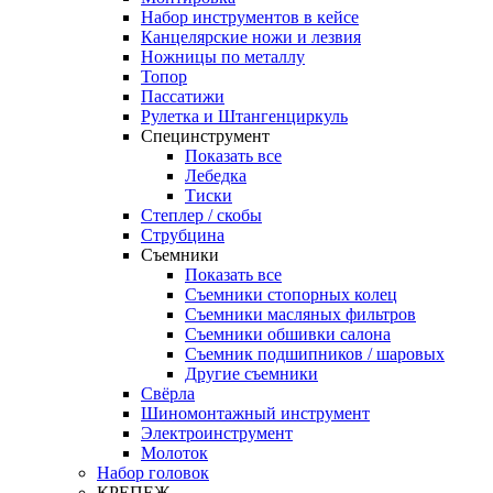
Набор инструментов в кейсе
Канцелярские ножи и лезвия
Ножницы по металлу
Топор
Пассатижи
Рулетка и Штангенциркуль
Специнструмент
Показать все
Лебедка
Тиски
Степлер / скобы
Струбцина
Съемники
Показать все
Съемники стопорных колец
Съемники масляных фильтров
Съемники обшивки салона
Съемник подшипников / шаровых
Другие съемники
Свёрла
Шиномонтажный инструмент
Электроинструмент
Молоток
Набор головок
КРЕПЕЖ