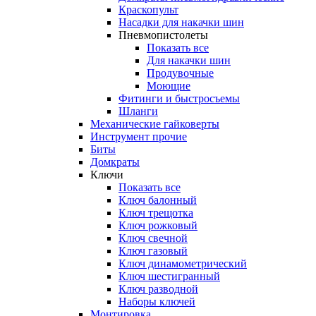
Краскопульт
Насадки для накачки шин
Пневмопистолеты
Показать все
Для накачки шин
Продувочные
Моющие
Фитинги и быстросъемы
Шланги
Механические гайковерты
Инструмент прочиe
Биты
Домкраты
Ключи
Показать все
Ключ балонный
Ключ трещотка
Ключ рожковый
Ключ свечной
Ключ газовый
Ключ динамометрический
Ключ шестигранный
Ключ разводной
Наборы ключей
Монтировка