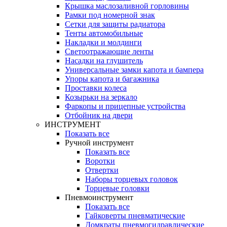
Крышка маслозаливной горловины
Рамки под номерной знак
Сетки для защиты радиатора
Тенты автомобильные
Накладки и молдинги
Светоотражающие ленты
Насадки на глушитель
Универсальные замки капота и бампера
Упоры капота и багажника
Проставки колеса
Козырьки на зеркало
Фаркопы и прицепные устройства
Отбойник на двери
ИНСТРУМЕНТ
Показать все
Ручной инструмент
Показать все
Воротки
Отвертки
Наборы торцевых головок
Торцевые головки
Пневмоинструмент
Показать все
Гайковерты пневматические
Домкраты пневмогидравлические