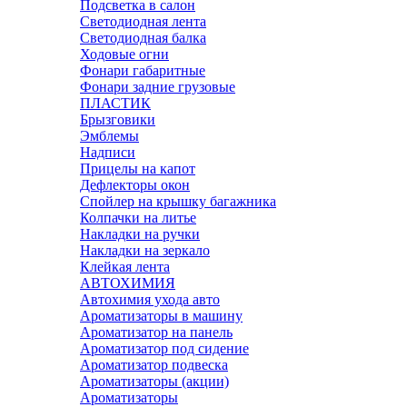
Подсветка в салон
Светодиодная лента
Светодиодная балка
Ходовые огни
Фонари габаритные
Фонари задние грузовые
ПЛАСТИК
Брызговики
Эмблемы
Надписи
Прицелы на капот
Дефлекторы окон
Спойлер на крышку багажника
Колпачки на литье
Накладки на ручки
Накладки на зеркало
Клейкая лента
АВТОХИМИЯ
Автохимия ухода авто
Ароматизаторы в машину
Ароматизатор на панель
Ароматизатор под сидение
Ароматизатор подвеска
Ароматизаторы (акции)
Ароматизаторы