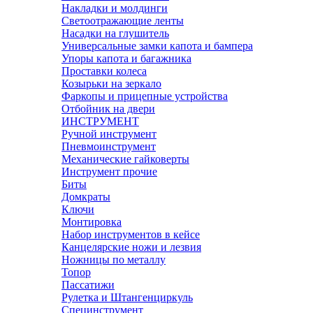
Накладки и молдинги
Светоотражающие ленты
Насадки на глушитель
Универсальные замки капота и бампера
Упоры капота и багажника
Проставки колеса
Козырьки на зеркало
Фаркопы и прицепные устройства
Отбойник на двери
ИНСТРУМЕНТ
Ручной инструмент
Пневмоинструмент
Механические гайковерты
Инструмент прочиe
Биты
Домкраты
Ключи
Монтировка
Набор инструментов в кейсе
Канцелярские ножи и лезвия
Ножницы по металлу
Топор
Пассатижи
Рулетка и Штангенциркуль
Специнструмент