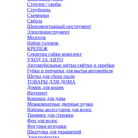
Степлер / скобы
Струбцина
Съемники
Свёрла
Шиномонтажный инструмент
Электроинструмент
Молоток
Набор головок
КРЕПЕЖ
Секретки гайки комплект
УХОД ЗА АВТО
Автомобильные щётки-смётки и скребки
Губки и перчатки для мытья автомобиля
Щетка для сбора пыли
ТОВАРЫ ДЛЯ ДОМА
Домик для кошек
Интернет
Коврики для дома
Межкомнатные дверные ручки
Наборы аксессуаров для волос
Триммер для стрижки
Фен для волос
Фигурки-игрушки
Шкатулка для украшений
Электробритва