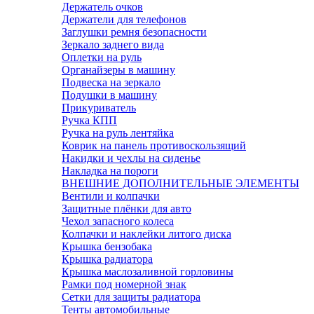
Держатель очков
Держатели для телефонов
Заглушки ремня безопасности
Зеркало заднего вида
Оплетки на руль
Органайзеры в машину
Подвеска на зеркало
Подушки в машину
Прикуриватель
Ручка КПП
Ручка на руль лентяйка
Коврик на панель противоскользящий
Накидки и чехлы на сиденье
Накладка на пороги
ВНЕШНИЕ ДОПОЛНИТЕЛЬНЫЕ ЭЛЕМЕНТЫ
Вентили и колпачки
Защитные плёнки для авто
Чехол запасного колеса
Колпачки и наклейки литого диска
Крышка бензобака
Крышка радиатора
Крышка маслозаливной горловины
Рамки под номерной знак
Сетки для защиты радиатора
Тенты автомобильные