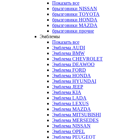
Показать все
брызговики NISSAN
брызговики TOYOTA
брызговики HONDA
брызговики MAZDA
брызговики прочие
Эмблемы
Показать все
Эмблема AUDI
Эмблема BMW
Эмблема CHEVROLET
Эмблема DEAWOO
Эмблема FORD
Эмблема HONDA
Эмблема HYUNDAI
Эмблема JEEP
Эмблема KIA
Эмблема LADA
Эмблема LEXUS
Эмблема MAZDA
Эмблема MITSUBISHI
Эмблема MERSEDES
Эмблема NISSAN
Эмблема OPEL
Эмблема PEUGEOT