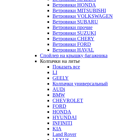
Ветровики HONDA
Ветровики MITSUBISHI
Ветровики VOLKSWAGEN
Ветровики SUBARU
Ветровики прочие
Ветровики SUZUKI
Ветровики CHERY
Ветровики FORD
Ветровики HAVAL
Спойлер на крышку багажника
Колпачки на литье
Показать все
LI
GEELY
Колпачки универсальный
AUDi
BMW
CHEVROLET
FORD
HONDA
HYUNDAI
INFINITI
KIA
Land Rover
LEXUS