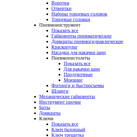
Воротки
Отвертки
Наборы торцевых головок
Торцевые головки
Пневмоинструмент
Показать все
Гайковерты пневматические
Домкраты пневмогидравлические
Краскопульт
Насадки для накачки шин
Пневмопистолеты
Показать все
Для накачки шин
Продувочные
Моющие
Фитинги и быстросъемы
Шланги
Механические гайковерты
Инструмент прочиe
Биты
Домкраты
Ключи
Показать все
Ключ балонный
Ключ трещотка