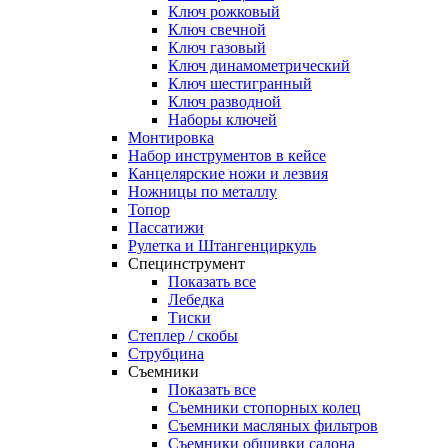
Ключ рожковый
Ключ свечной
Ключ газовый
Ключ динамометрический
Ключ шестигранный
Ключ разводной
Наборы ключей
Монтировка
Набор инструментов в кейсе
Канцелярские ножи и лезвия
Ножницы по металлу
Топор
Пассатижи
Рулетка и Штангенциркуль
Специнструмент
Показать все
Лебедка
Тиски
Степлер / скобы
Струбцина
Съемники
Показать все
Съемники стопорных колец
Съемники масляных фильтров
Съемники обшивки салона