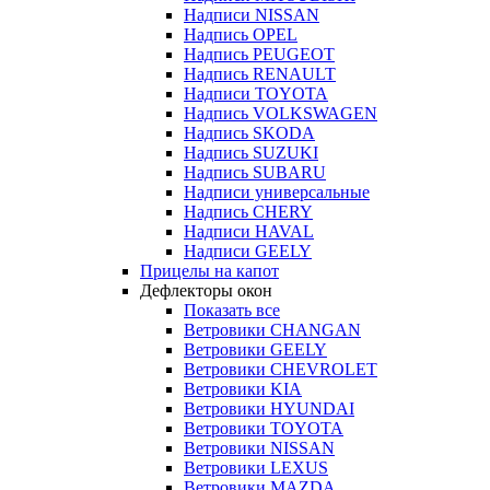
Надписи NISSAN
Надпись OPEL
Надпись PEUGEOT
Надпись RENAULT
Надписи TOYOTA
Надпись VOLKSWAGEN
Надпись SKODA
Надпись SUZUKI
Надпись SUBARU
Надписи универсальные
Надпись CHERY
Надписи HAVAL
Надписи GEELY
Прицелы на капот
Дефлекторы окон
Показать все
Ветровики CHANGAN
Ветровики GEELY
Ветровики CHEVROLET
Ветровики KIA
Ветровики HYUNDAI
Ветровики TOYOTA
Ветровики NISSAN
Ветровики LEXUS
Ветровики MAZDA