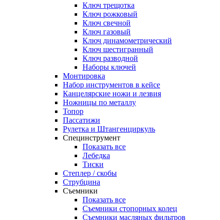
Ключ трещотка
Ключ рожковый
Ключ свечной
Ключ газовый
Ключ динамометрический
Ключ шестигранный
Ключ разводной
Наборы ключей
Монтировка
Набор инструментов в кейсе
Канцелярские ножи и лезвия
Ножницы по металлу
Топор
Пассатижи
Рулетка и Штангенциркуль
Специнструмент
Показать все
Лебедка
Тиски
Степлер / скобы
Струбцина
Съемники
Показать все
Съемники стопорных колец
Съемники масляных фильтров