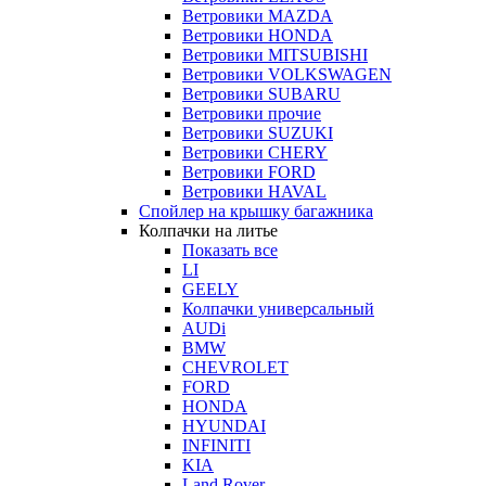
Ветровики MAZDA
Ветровики HONDA
Ветровики MITSUBISHI
Ветровики VOLKSWAGEN
Ветровики SUBARU
Ветровики прочие
Ветровики SUZUKI
Ветровики CHERY
Ветровики FORD
Ветровики HAVAL
Спойлер на крышку багажника
Колпачки на литье
Показать все
LI
GEELY
Колпачки универсальный
AUDi
BMW
CHEVROLET
FORD
HONDA
HYUNDAI
INFINITI
KIA
Land Rover