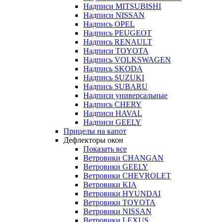
Надписи MITSUBISHI
Надписи NISSAN
Надпись OPEL
Надпись PEUGEOT
Надпись RENAULT
Надписи TOYOTA
Надпись VOLKSWAGEN
Надпись SKODA
Надпись SUZUKI
Надпись SUBARU
Надписи универсальные
Надпись CHERY
Надписи HAVAL
Надписи GEELY
Прицелы на капот
Дефлекторы окон
Показать все
Ветровики CHANGAN
Ветровики GEELY
Ветровики CHEVROLET
Ветровики KIA
Ветровики HYUNDAI
Ветровики TOYOTA
Ветровики NISSAN
Ветровики LEXUS