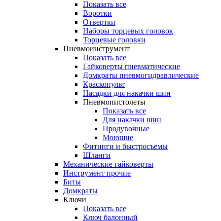
Показать все
Воротки
Отвертки
Наборы торцевых головок
Торцевые головки
Пневмоинструмент
Показать все
Гайковерты пневматические
Домкраты пневмогидравлические
Краскопульт
Насадки для накачки шин
Пневмопистолеты
Показать все
Для накачки шин
Продувочные
Моющие
Фитинги и быстросъемы
Шланги
Механические гайковерты
Инструмент прочиe
Биты
Домкраты
Ключи
Показать все
Ключ балонный