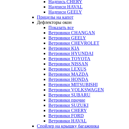
Надпись CHERY
Надписи HAVAL
Надписи GEELY
Прицелы на капот
Дефлекторы окон
Показать все
Ветровики CHANGAN
Ветровики GEELY
Ветровики CHEVROLET
Ветровики KIA
Ветровики HYUNDAI
Ветровики TOYOTA
Ветровики NISSAN
Ветровики LEXUS
Ветровики MAZDA
Ветровики HONDA
Ветровики MITSUBISHI
Ветровики VOLKSWAGEN
Ветровики SUBARU
Ветровики прочие
Ветровики SUZUKI
Ветровики CHERY
Ветровики FORD
Ветровики HAVAL
Спойлер на крышку багажника