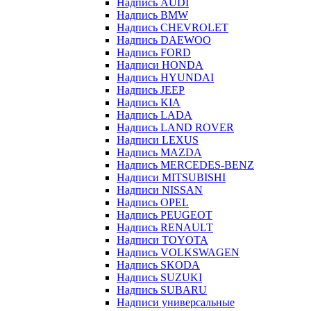
Надпись AUDI
Надпись BMW
Надпись CHEVROLET
Надпись DAEWOO
Надпись FORD
Надписи HONDA
Надпись HYUNDAI
Надпись JEEP
Надпись KIA
Надпись LADA
Надпись LAND ROVER
Надписи LEXUS
Надпись MAZDA
Надпись MERCEDES-BENZ
Надписи MITSUBISHI
Надписи NISSAN
Надпись OPEL
Надпись PEUGEOT
Надпись RENAULT
Надписи TOYOTA
Надпись VOLKSWAGEN
Надпись SKODA
Надпись SUZUKI
Надпись SUBARU
Надписи универсальные