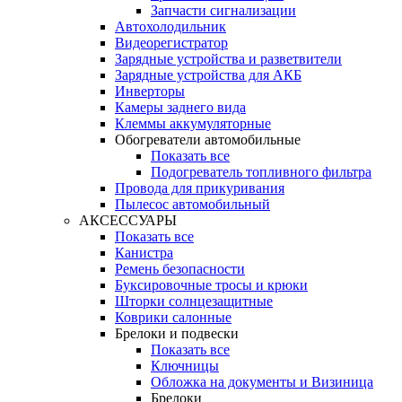
Запчасти сигнализации
Автохолодильник
Видеорегистратор
Зарядные устройства и разветвители
Зарядные устройства для АКБ
Инверторы
Камеры заднего вида
Клеммы аккумуляторные
Обогреватели автомобильные
Показать все
Подогреватель топливного фильтра
Провода для прикуривания
Пылесос автомобильный
АКСЕССУАРЫ
Показать все
Канистра
Ремень безопасности
Буксировочные тросы и крюки
Шторки солнцезащитные
Коврики салонные
Брелоки и подвески
Показать все
Ключницы
Обложка на документы и Визиница
Брелоки