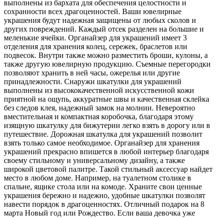
выполнены из бархата для обеспечения целостности и
сохранности всех драгоценностей. Ваши ювелирные
украшения будут надежная защищены от любых сколов и
других повреждений. Каждый отсек разделен на большие и
меленькие ячейки. Органайзер для украшений имеет 3
отделения для хранения колец, сережек, браслетов или
подвесок. Внутри также можно разместить броши, кулоны, а
также другую ювелирную продукцию. Съемные перегородки
позволяют хранить в ней часы, ожерелья или другие
принадлежности. Снаружи шкатулки для украшений
выполнены из высококачественной искусственной кожи
приятной на ощупь, аккуратные швы и качественная склейка
без следов клея, надежный замок на молнии. Невероятно
вместительная и компактная коробочка, благодаря этому
изящную шкатулку для бижутерии легко взять в дорогу или в
путешествие. Дорожная шкатулка для украшений позволит
взять только самое необходимое. Органайзер для хранения
украшений прекрасно впишется в любой интерьер благодаря
своему стильному и универсальному дизайну, а также
широкой цветовой палитре. Такой стильный аксессуар найдет
место в любом доме. Например, на туалетном столике в
спальне, ящике стола или на комоде. Храните свои ценные
украшения бережно и надежно, удобные шкатулки позволят
навести порядок в драгоценностях. Отличный подарок на 8
марта Новый год или Рождество. Если ваша девочка уже