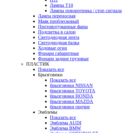
Лампы Т10
Лампы поворотника / стоп сигнала
Лампа переносная
Маяк проблесковый
Противотуманные фары
Подсветка в салон
Светодиодная лента
Светодиодная балка
Ходовые огни
Фонари габаритные
Фонари задние грузовые
ПЛАСТИК
Показать все
Брызговики
Показать все
брызговики NISSAN
брызговики TOYOTA
брызговики HONDA
брызговики MAZDA
брызговики прочие
Эмблемы
Показать все
Эмблема AUDI
Эмблема BMW