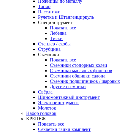
Ножницы по металлу
Топор
Пассатижи
Рулетка и Штангенциркуль
Специнструмент
Показать все
Лебедка
Тиски
Степлер / скобы
Струбцина
Съемники
Показать все
Съемники стопорных колец
Съемники масляных фильтров
Съемники обшивки салона
Съемник подшипников / шаровых
Другие съемники
Свёрла
Шиномонтажный инструмент
Электроинструмент
Молоток
Набор головок
КРЕПЕЖ
Показать все
Секретки гайки комплект