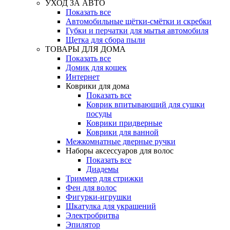
УХОД ЗА АВТО
Показать все
Автомобильные щётки-смётки и скребки
Губки и перчатки для мытья автомобиля
Щетка для сбора пыли
ТОВАРЫ ДЛЯ ДОМА
Показать все
Домик для кошек
Интернет
Коврики для дома
Показать все
Коврик впитывающий для сушки
посуды
Коврики придверные
Коврики для ванной
Межкомнатные дверные ручки
Наборы аксессуаров для волос
Показать все
Диадемы
Триммер для стрижки
Фен для волос
Фигурки-игрушки
Шкатулка для украшений
Электробритва
Эпилятор