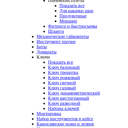
Пневмопистолеты
Показать все
Для накачки шин
Продувочные
Моющие
Фитинги и быстросъемы
Шланги
Механические гайковерты
Инструмент прочиe
Биты
Домкраты
Ключи
Показать все
Ключ балонный
Ключ трещотка
Ключ рожковый
Ключ свечной
Ключ газовый
Ключ динамометрический
Ключ шестигранный
Ключ разводной
Наборы ключей
Монтировка
Набор инструментов в кейсе
Канцелярские ножи и лезвия