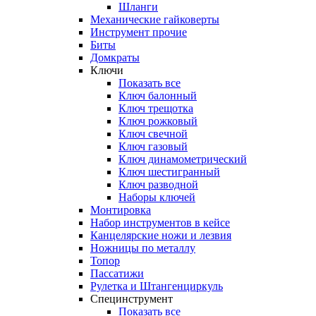
Шланги
Механические гайковерты
Инструмент прочиe
Биты
Домкраты
Ключи
Показать все
Ключ балонный
Ключ трещотка
Ключ рожковый
Ключ свечной
Ключ газовый
Ключ динамометрический
Ключ шестигранный
Ключ разводной
Наборы ключей
Монтировка
Набор инструментов в кейсе
Канцелярские ножи и лезвия
Ножницы по металлу
Топор
Пассатижи
Рулетка и Штангенциркуль
Специнструмент
Показать все