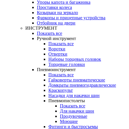
Упоры капота и багажника
Проставки колеса
Козырьки на зеркало
Фаркопы и прицепные устройства
Отбойник на двери
ИНСТРУМЕНТ
Показать все
Ручной инструмент
Показать все
Воротки
Отвертки
Наборы торцевых головок
Торцевые головки
Пневмоинструмент
Показать все
Гайковерты пневматические
Домкраты пневмогидравлические
Краскопульт
Насадки для накачки шин
Пневмопистолеты
Показать все
Для накачки шин
Продувочные
Моющие
Фитинги и быстросъемы