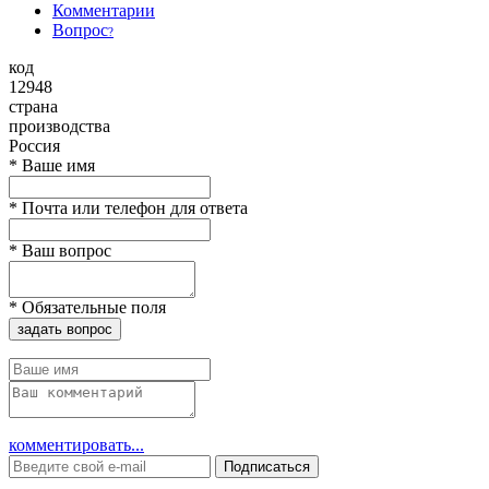
Комментарии
Вопрос
?
код
12948
страна
производства
Россия
*
Ваше имя
*
Почта или телефон для ответа
*
Ваш вопрос
*
Обязательные поля
задать вопрос
комментировать...
Подписаться