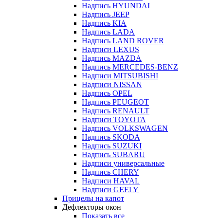
Надпись HYUNDAI
Надпись JEEP
Надпись KIA
Надпись LADA
Надпись LAND ROVER
Надписи LEXUS
Надпись MAZDA
Надпись MERCEDES-BENZ
Надписи MITSUBISHI
Надписи NISSAN
Надпись OPEL
Надпись PEUGEOT
Надпись RENAULT
Надписи TOYOTA
Надпись VOLKSWAGEN
Надпись SKODA
Надпись SUZUKI
Надпись SUBARU
Надписи универсальные
Надпись CHERY
Надписи HAVAL
Надписи GEELY
Прицелы на капот
Дефлекторы окон
Показать все