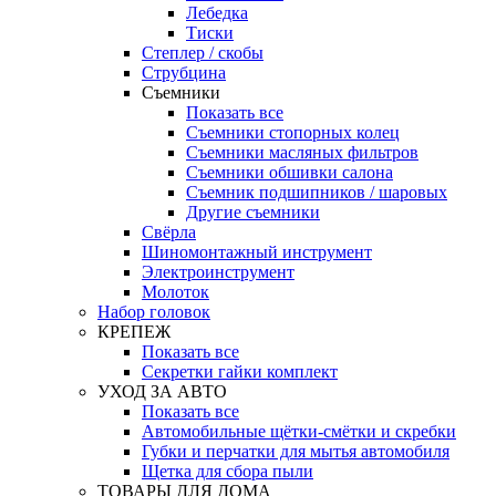
Лебедка
Тиски
Степлер / скобы
Струбцина
Съемники
Показать все
Съемники стопорных колец
Съемники масляных фильтров
Съемники обшивки салона
Съемник подшипников / шаровых
Другие съемники
Свёрла
Шиномонтажный инструмент
Электроинструмент
Молоток
Набор головок
КРЕПЕЖ
Показать все
Секретки гайки комплект
УХОД ЗА АВТО
Показать все
Автомобильные щётки-смётки и скребки
Губки и перчатки для мытья автомобиля
Щетка для сбора пыли
ТОВАРЫ ДЛЯ ДОМА