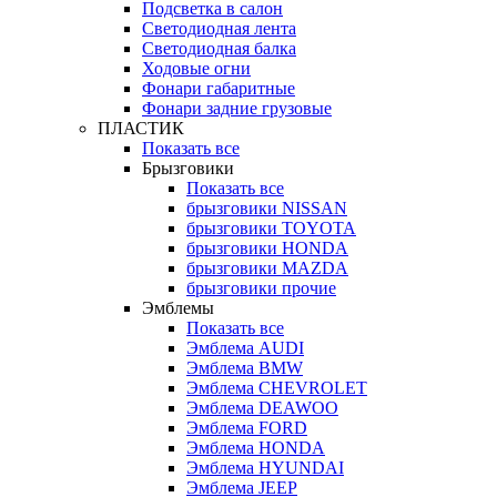
Подсветка в салон
Светодиодная лента
Светодиодная балка
Ходовые огни
Фонари габаритные
Фонари задние грузовые
ПЛАСТИК
Показать все
Брызговики
Показать все
брызговики NISSAN
брызговики TOYOTA
брызговики HONDA
брызговики MAZDA
брызговики прочие
Эмблемы
Показать все
Эмблема AUDI
Эмблема BMW
Эмблема CHEVROLET
Эмблема DEAWOO
Эмблема FORD
Эмблема HONDA
Эмблема HYUNDAI
Эмблема JEEP