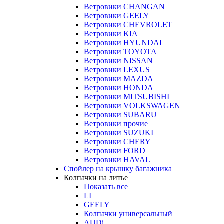
Ветровики CHANGAN
Ветровики GEELY
Ветровики CHEVROLET
Ветровики KIA
Ветровики HYUNDAI
Ветровики TOYOTA
Ветровики NISSAN
Ветровики LEXUS
Ветровики MAZDA
Ветровики HONDA
Ветровики MITSUBISHI
Ветровики VOLKSWAGEN
Ветровики SUBARU
Ветровики прочие
Ветровики SUZUKI
Ветровики CHERY
Ветровики FORD
Ветровики HAVAL
Спойлер на крышку багажника
Колпачки на литье
Показать все
LI
GEELY
Колпачки универсальный
AUDi