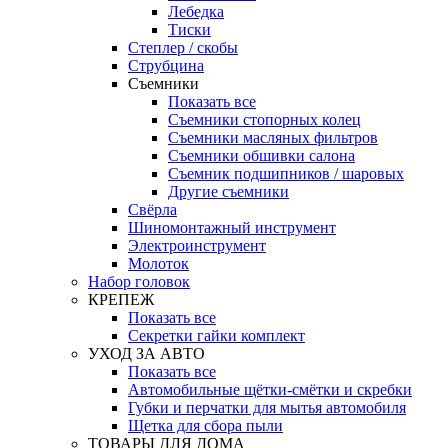
Лебедка
Тиски
Степлер / скобы
Струбцина
Съемники
Показать все
Съемники стопорных колец
Съемники масляных фильтров
Съемники обшивки салона
Съемник подшипников / шаровых
Другие съемники
Свёрла
Шиномонтажный инструмент
Электроинструмент
Молоток
Набор головок
КРЕПЕЖ
Показать все
Секретки гайки комплект
УХОД ЗА АВТО
Показать все
Автомобильные щётки-смётки и скребки
Губки и перчатки для мытья автомобиля
Щетка для сбора пыли
ТОВАРЫ ДЛЯ ДОМА