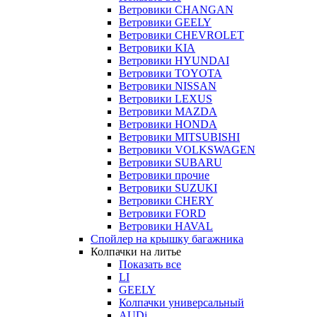
Ветровики CHANGAN
Ветровики GEELY
Ветровики CHEVROLET
Ветровики KIA
Ветровики HYUNDAI
Ветровики TOYOTA
Ветровики NISSAN
Ветровики LEXUS
Ветровики MAZDA
Ветровики HONDA
Ветровики MITSUBISHI
Ветровики VOLKSWAGEN
Ветровики SUBARU
Ветровики прочие
Ветровики SUZUKI
Ветровики CHERY
Ветровики FORD
Ветровики HAVAL
Спойлер на крышку багажника
Колпачки на литье
Показать все
LI
GEELY
Колпачки универсальный
AUDi