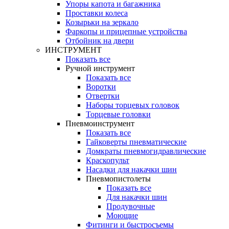
Упоры капота и багажника
Проставки колеса
Козырьки на зеркало
Фаркопы и прицепные устройства
Отбойник на двери
ИНСТРУМЕНТ
Показать все
Ручной инструмент
Показать все
Воротки
Отвертки
Наборы торцевых головок
Торцевые головки
Пневмоинструмент
Показать все
Гайковерты пневматические
Домкраты пневмогидравлические
Краскопульт
Насадки для накачки шин
Пневмопистолеты
Показать все
Для накачки шин
Продувочные
Моющие
Фитинги и быстросъемы