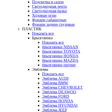
Подсветка в салон
Светодиодная лента
Светодиодная балка
Ходовые огни
Фонари габаритные
Фонари задние грузовые
ПЛАСТИК
Показать все
Брызговики
Показать все
брызговики NISSAN
брызговики TOYOTA
брызговики HONDA
брызговики MAZDA
брызговики прочие
Эмблемы
Показать все
Эмблема AUDI
Эмблема BMW
Эмблема CHEVROLET
Эмблема DEAWOO
Эмблема FORD
Эмблема HONDA
Эмблема HYUNDAI
Эмблема JEEP