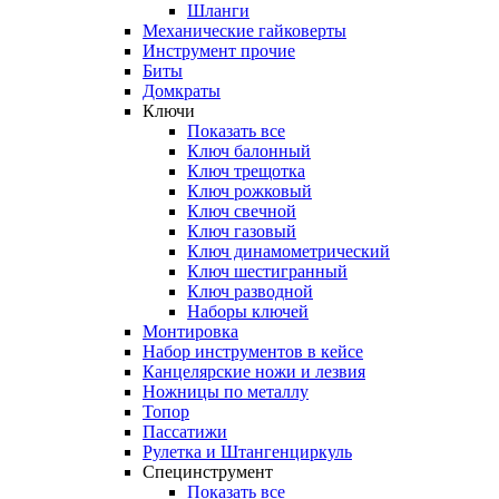
Шланги
Механические гайковерты
Инструмент прочиe
Биты
Домкраты
Ключи
Показать все
Ключ балонный
Ключ трещотка
Ключ рожковый
Ключ свечной
Ключ газовый
Ключ динамометрический
Ключ шестигранный
Ключ разводной
Наборы ключей
Монтировка
Набор инструментов в кейсе
Канцелярские ножи и лезвия
Ножницы по металлу
Топор
Пассатижи
Рулетка и Штангенциркуль
Специнструмент
Показать все