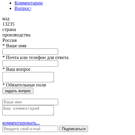
Комментарии
Вопрос
?
код
13235
страна
производства
Россия
*
Ваше имя
*
Почта или телефон для ответа
*
Ваш вопрос
*
Обязательные поля
задать вопрос
комментировать...
Подписаться