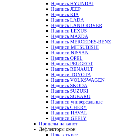
Надпись HYUNDAI
Надпись JEEP
Надпись KIA
Надпись LADA
Надпись LAND ROVER
Надписи LEXUS
Надпись MAZDA
Надпись MERCEDES-BENZ
Надписи MITSUBISHI
Надписи NISSAN
Надпись OPEL
Надпись PEUGEOT
Надпись RENAULT
Надписи TOYOTA
Надпись VOLKSWAGEN
Надпись SKODA
Надпись SUZUKI
Надпись SUBARU
Надписи универсальные
Надпись CHERY
Надписи HAVAL
Надписи GEELY
Прицелы на капот
Дефлекторы окон
Показать все