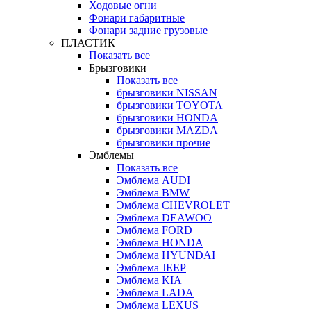
Ходовые огни
Фонари габаритные
Фонари задние грузовые
ПЛАСТИК
Показать все
Брызговики
Показать все
брызговики NISSAN
брызговики TOYOTA
брызговики HONDA
брызговики MAZDA
брызговики прочие
Эмблемы
Показать все
Эмблема AUDI
Эмблема BMW
Эмблема CHEVROLET
Эмблема DEAWOO
Эмблема FORD
Эмблема HONDA
Эмблема HYUNDAI
Эмблема JEEP
Эмблема KIA
Эмблема LADA
Эмблема LEXUS