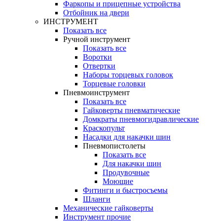
Фаркопы и прицепные устройства
Отбойник на двери
ИНСТРУМЕНТ
Показать все
Ручной инструмент
Показать все
Воротки
Отвертки
Наборы торцевых головок
Торцевые головки
Пневмоинструмент
Показать все
Гайковерты пневматические
Домкраты пневмогидравлические
Краскопульт
Насадки для накачки шин
Пневмопистолеты
Показать все
Для накачки шин
Продувочные
Моющие
Фитинги и быстросъемы
Шланги
Механические гайковерты
Инструмент прочиe