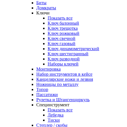
Биты
Домкраты
Ключи
Показать все
Ключ балонный
Ключ трещотка
Ключ рожковый
Ключ свечной
Ключ газовый
Ключ динамометрический
Ключ шестигранный
Ключ разводной
Наборы ключей
Монтировка
Набор инструментов в кейсе
Канцелярские ножи и лезвия
Ножницы по металлу
Топор
Пассатижи
Рулетка и Штангенциркуль
Специнструмент
Показать все
Лебедка
Тиски
Степлер / скобы