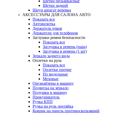
Щетки бескаркасные
Щетки задний
Шнур шпагат веревка
АКСЕССУАРЫ ДЛЯ САЛОНА АВТО
Показать все
Автовизитка
Держатель очков
Держатели для телефонов
Заглушки ремня безопасности
Показать все
Заглушка в ремень (пара)
Заглушка в ремень (1 шт)
Зеркало заднего вида
Оплетки на руль
Показать все
Оплетки прочиe
По модельные
Меховые
Органайзеры в машину
Подвеска на зеркало
Подушки в машину
Прикуриватель
Ручка КПП
Ручка на руль лентяйка
Коврик на панель противоскользящий