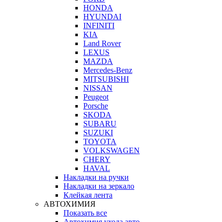
HONDA
HYUNDAI
INFINITI
KIA
Land Rover
LEXUS
MAZDA
Mercedes-Benz
MITSUBISHI
NISSAN
Peugeot
Porsche
SKODA
SUBARU
SUZUKI
TOYOTA
VOLKSWAGEN
CHERY
HAVAL
Накладки на ручки
Накладки на зеркало
Клейкая лента
АВТОХИМИЯ
Показать все
Автохимия ухода авто