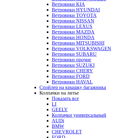
Ветровики KIA
Ветровики HYUNDAI
Ветровики TOYOTA
Ветровики NISSAN
Ветровики LEXUS
Ветровики MAZDA
Ветровики HONDA
Ветровики MITSUBISHI
Ветровики VOLKSWAGEN
Ветровики SUBARU
Ветровики прочие
Ветровики SUZUKI
Ветровики CHERY
Ветровики FORD
Ветровики HAVAL
Спойлер на крышку багажника
Колпачки на литье
Показать все
LI
GEELY
Колпачки универсальный
AUDi
BMW
CHEVROLET
FORD