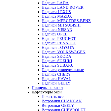
Надпись LADA
Надпись LAND ROVER
Надписи LEXUS
Надпись MAZDA
Надпись MERCEDES-BENZ
Надписи MITSUBISHI
Надписи NISSAN
Надпись OPEL
Надпись PEUGEOT
Надпись RENAULT
Надписи TOYOTA
Надпись VOLKSWAGEN
Надпись SKODA
Надпись SUZUKI
Надпись SUBARU
Надписи универсальные
Надпись CHERY
Надписи HAVAL
Надписи GEELY
Прицелы на капот
Дефлекторы окон
Показать все
Ветровики CHANGAN
Ветровики GEELY
Ветровики CHEVROLET