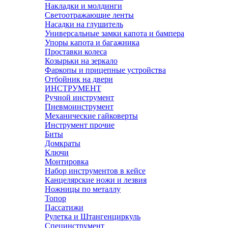
Накладки и молдинги
Светоотражающие ленты
Насадки на глушитель
Универсальные замки капота и бампера
Упоры капота и багажника
Проставки колеса
Козырьки на зеркало
Фаркопы и прицепные устройства
Отбойник на двери
ИНСТРУМЕНТ
Ручной инструмент
Пневмоинструмент
Механические гайковерты
Инструмент прочиe
Биты
Домкраты
Ключи
Монтировка
Набор инструментов в кейсе
Канцелярские ножи и лезвия
Ножницы по металлу
Топор
Пассатижи
Рулетка и Штангенциркуль
Специнструмент