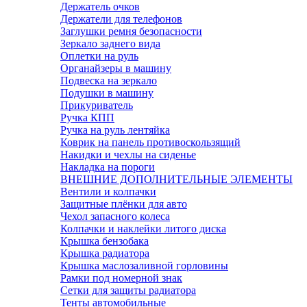
Держатель очков
Держатели для телефонов
Заглушки ремня безопасности
Зеркало заднего вида
Оплетки на руль
Органайзеры в машину
Подвеска на зеркало
Подушки в машину
Прикуриватель
Ручка КПП
Ручка на руль лентяйка
Коврик на панель противоскользящий
Накидки и чехлы на сиденье
Накладка на пороги
ВНЕШНИЕ ДОПОЛНИТЕЛЬНЫЕ ЭЛЕМЕНТЫ
Вентили и колпачки
Защитные плёнки для авто
Чехол запасного колеса
Колпачки и наклейки литого диска
Крышка бензобака
Крышка радиатора
Крышка маслозаливной горловины
Рамки под номерной знак
Сетки для защиты радиатора
Тенты автомобильные