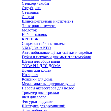
Степлер / скобы
Струбцина
Съемники
Свёрла
Шиномонтажный инструмент
Электроинструмент
Молоток
Набор головок
КРЕПЕЖ
Секретки гайки комплект
УХОД ЗА АВТО
Автомобильные щётки-смётки и скребки
Губки и перчатки для мытья автомобиля
Щетка для сбора пыли
ТОВАРЫ ДЛЯ ДОМА
Домик для кошек
Интернет
Коврики для дома
Межкомнатные дверные ручки
Наборы аксессуаров для волос
Триммер для стрижки
Фен для волос
Фигурки-игрушки
Шкатулка для украшений
Электробритва