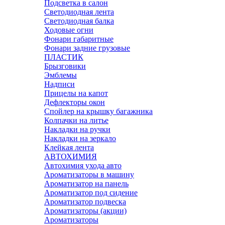
Подсветка в салон
Светодиодная лента
Светодиодная балка
Ходовые огни
Фонари габаритные
Фонари задние грузовые
ПЛАСТИК
Брызговики
Эмблемы
Надписи
Прицелы на капот
Дефлекторы окон
Спойлер на крышку багажника
Колпачки на литье
Накладки на ручки
Накладки на зеркало
Клейкая лента
АВТОХИМИЯ
Автохимия ухода авто
Ароматизаторы в машину
Ароматизатор на панель
Ароматизатор под сидение
Ароматизатор подвеска
Ароматизаторы (акции)
Ароматизаторы