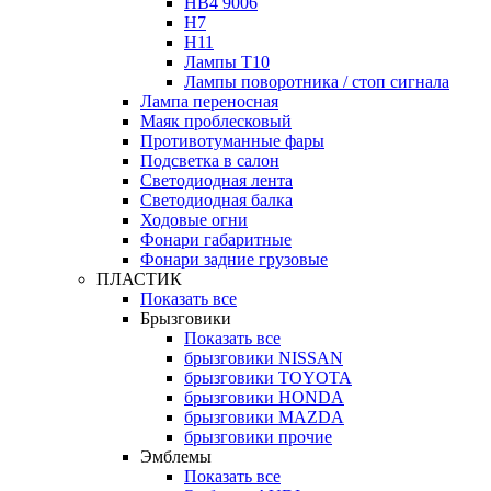
HB4 9006
H7
H11
Лампы Т10
Лампы поворотника / стоп сигнала
Лампа переносная
Маяк проблесковый
Противотуманные фары
Подсветка в салон
Светодиодная лента
Светодиодная балка
Ходовые огни
Фонари габаритные
Фонари задние грузовые
ПЛАСТИК
Показать все
Брызговики
Показать все
брызговики NISSAN
брызговики TOYOTA
брызговики HONDA
брызговики MAZDA
брызговики прочие
Эмблемы
Показать все