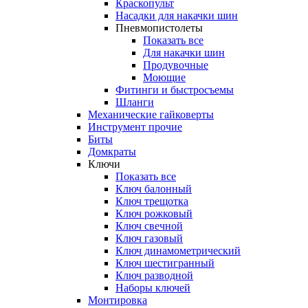
Краскопульт
Насадки для накачки шин
Пневмопистолеты
Показать все
Для накачки шин
Продувочные
Моющие
Фитинги и быстросъемы
Шланги
Механические гайковерты
Инструмент прочиe
Биты
Домкраты
Ключи
Показать все
Ключ балонный
Ключ трещотка
Ключ рожковый
Ключ свечной
Ключ газовый
Ключ динамометрический
Ключ шестигранный
Ключ разводной
Наборы ключей
Монтировка