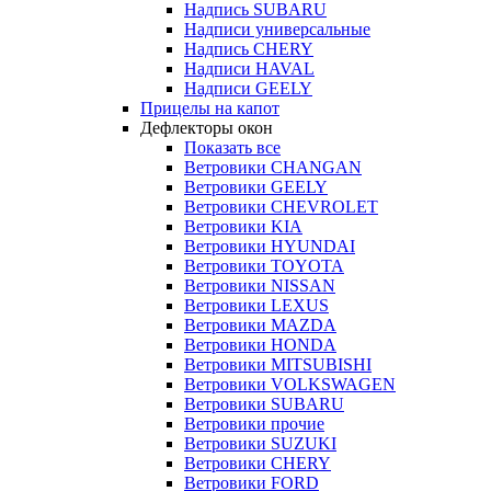
Надпись SUBARU
Надписи универсальные
Надпись CHERY
Надписи HAVAL
Надписи GEELY
Прицелы на капот
Дефлекторы окон
Показать все
Ветровики CHANGAN
Ветровики GEELY
Ветровики CHEVROLET
Ветровики KIA
Ветровики HYUNDAI
Ветровики TOYOTA
Ветровики NISSAN
Ветровики LEXUS
Ветровики MAZDA
Ветровики HONDA
Ветровики MITSUBISHI
Ветровики VOLKSWAGEN
Ветровики SUBARU
Ветровики прочие
Ветровики SUZUKI
Ветровики CHERY
Ветровики FORD