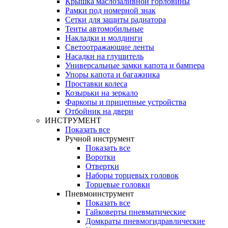
Крышка маслозаливной горловины
Рамки под номерной знак
Сетки для защиты радиатора
Тенты автомобильные
Накладки и молдинги
Светоотражающие ленты
Насадки на глушитель
Универсальные замки капота и бампера
Упоры капота и багажника
Проставки колеса
Козырьки на зеркало
Фаркопы и прицепные устройства
Отбойник на двери
ИНСТРУМЕНТ
Показать все
Ручной инструмент
Показать все
Воротки
Отвертки
Наборы торцевых головок
Торцевые головки
Пневмоинструмент
Показать все
Гайковерты пневматические
Домкраты пневмогидравлические