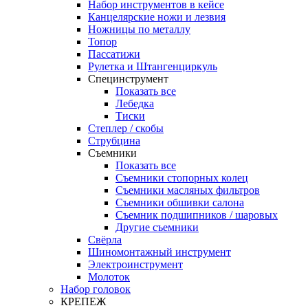
Набор инструментов в кейсе
Канцелярские ножи и лезвия
Ножницы по металлу
Топор
Пассатижи
Рулетка и Штангенциркуль
Специнструмент
Показать все
Лебедка
Тиски
Степлер / скобы
Струбцина
Съемники
Показать все
Съемники стопорных колец
Съемники масляных фильтров
Съемники обшивки салона
Съемник подшипников / шаровых
Другие съемники
Свёрла
Шиномонтажный инструмент
Электроинструмент
Молоток
Набор головок
КРЕПЕЖ