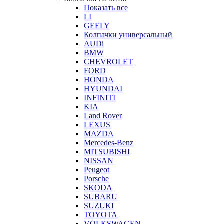
Показать все
LI
GEELY
Колпачки универсальный
AUDi
BMW
CHEVROLET
FORD
HONDA
HYUNDAI
INFINITI
KIA
Land Rover
LEXUS
MAZDA
Mercedes-Benz
MITSUBISHI
NISSAN
Peugeot
Porsche
SKODA
SUBARU
SUZUKI
TOYOTA
VOLKSWAGEN