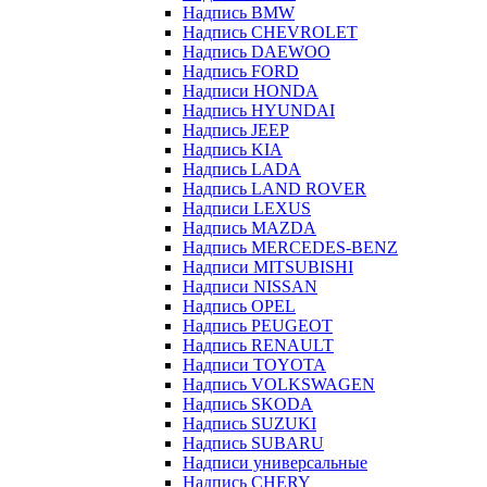
Надпись BMW
Надпись CHEVROLET
Надпись DAEWOO
Надпись FORD
Надписи HONDA
Надпись HYUNDAI
Надпись JEEP
Надпись KIA
Надпись LADA
Надпись LAND ROVER
Надписи LEXUS
Надпись MAZDA
Надпись MERCEDES-BENZ
Надписи MITSUBISHI
Надписи NISSAN
Надпись OPEL
Надпись PEUGEOT
Надпись RENAULT
Надписи TOYOTA
Надпись VOLKSWAGEN
Надпись SKODA
Надпись SUZUKI
Надпись SUBARU
Надписи универсальные
Надпись CHERY