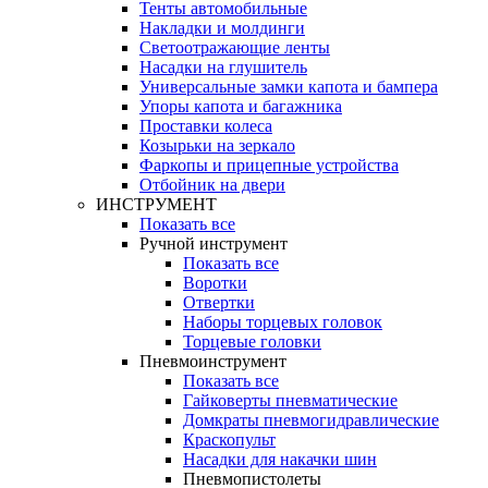
Тенты автомобильные
Накладки и молдинги
Светоотражающие ленты
Насадки на глушитель
Универсальные замки капота и бампера
Упоры капота и багажника
Проставки колеса
Козырьки на зеркало
Фаркопы и прицепные устройства
Отбойник на двери
ИНСТРУМЕНТ
Показать все
Ручной инструмент
Показать все
Воротки
Отвертки
Наборы торцевых головок
Торцевые головки
Пневмоинструмент
Показать все
Гайковерты пневматические
Домкраты пневмогидравлические
Краскопульт
Насадки для накачки шин
Пневмопистолеты