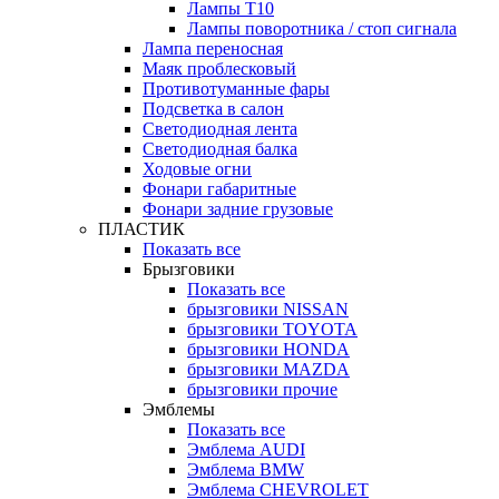
Лампы Т10
Лампы поворотника / стоп сигнала
Лампа переносная
Маяк проблесковый
Противотуманные фары
Подсветка в салон
Светодиодная лента
Светодиодная балка
Ходовые огни
Фонари габаритные
Фонари задние грузовые
ПЛАСТИК
Показать все
Брызговики
Показать все
брызговики NISSAN
брызговики TOYOTA
брызговики HONDA
брызговики MAZDA
брызговики прочие
Эмблемы
Показать все
Эмблема AUDI
Эмблема BMW
Эмблема CHEVROLET