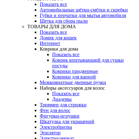
Показать все
Автомобильные щётки-смётки и скребки
Губки и перчатки для мытья автомобиля
Щетка для сбора пыли
ТОВАРЫ ДЛЯ ДОМА
Показать все
Домик для кошек
Интернет
Коврики для дома
Показать все
Коврик впитывающий для сушки
посуды
Коврики придверные
Коврики для ванной
Межкомнатные дверные ручки
Наборы аксессуаров для волос
Показать все
Диадемы
Триммер для стрижки
Фен для волос
Фигурки-игрушки
Шкатулка для украшений
Электробритва
Эпилятор
Электросамокат