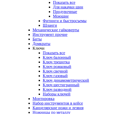
Показать все
Для накачки шин
Продувочные
Моющие
Фитинги и быстросъемы
Шланги
Механические гайковерты
Инструмент прочиe
Биты
Домкраты
Ключи
Показать все
Ключ балонный
Ключ трещотка
Ключ рожковый
Ключ свечной
Ключ газовый
Ключ динамометрический
Ключ шестигранный
Ключ разводной
Наборы ключей
Монтировка
Набор инструментов в кейсе
Канцелярские ножи и лезвия
Ножницы по металлу