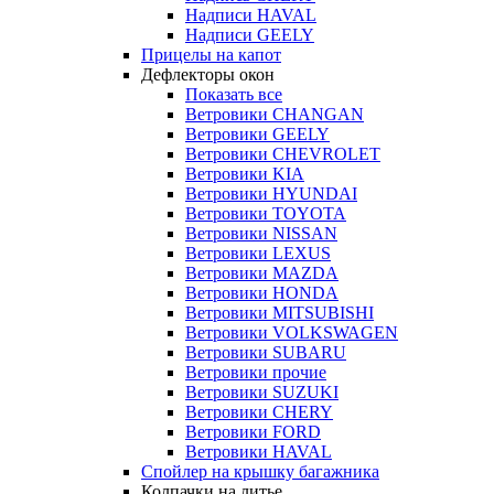
Надписи HAVAL
Надписи GEELY
Прицелы на капот
Дефлекторы окон
Показать все
Ветровики CHANGAN
Ветровики GEELY
Ветровики CHEVROLET
Ветровики KIA
Ветровики HYUNDAI
Ветровики TOYOTA
Ветровики NISSAN
Ветровики LEXUS
Ветровики MAZDA
Ветровики HONDA
Ветровики MITSUBISHI
Ветровики VOLKSWAGEN
Ветровики SUBARU
Ветровики прочие
Ветровики SUZUKI
Ветровики CHERY
Ветровики FORD
Ветровики HAVAL
Спойлер на крышку багажника
Колпачки на литье