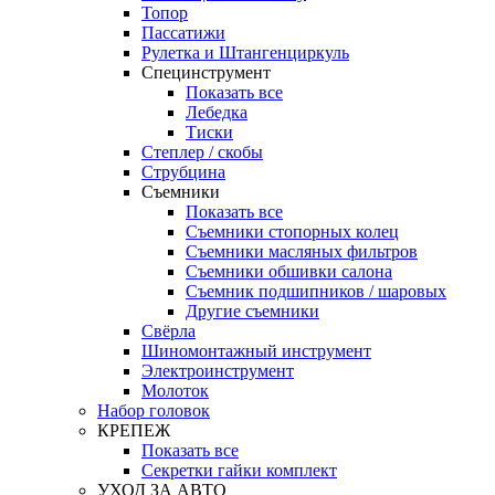
Топор
Пассатижи
Рулетка и Штангенциркуль
Специнструмент
Показать все
Лебедка
Тиски
Степлер / скобы
Струбцина
Съемники
Показать все
Съемники стопорных колец
Съемники масляных фильтров
Съемники обшивки салона
Съемник подшипников / шаровых
Другие съемники
Свёрла
Шиномонтажный инструмент
Электроинструмент
Молоток
Набор головок
КРЕПЕЖ
Показать все
Секретки гайки комплект
УХОД ЗА АВТО