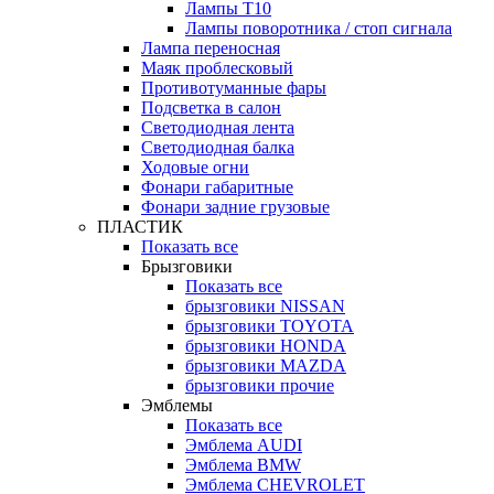
Лампы Т10
Лампы поворотника / стоп сигнала
Лампа переносная
Маяк проблесковый
Противотуманные фары
Подсветка в салон
Светодиодная лента
Светодиодная балка
Ходовые огни
Фонари габаритные
Фонари задние грузовые
ПЛАСТИК
Показать все
Брызговики
Показать все
брызговики NISSAN
брызговики TOYOTA
брызговики HONDA
брызговики MAZDA
брызговики прочие
Эмблемы
Показать все
Эмблема AUDI
Эмблема BMW
Эмблема CHEVROLET