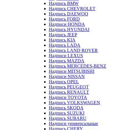
Надпись BMW
Надпись CHEVROLET
Надпись DAEWOO
Надпись FORD
Надписи HONDA
Надпись HYUNDAI
Надпись JEEP
Надпись KIA
Надпись LADA
Надпись LAND ROVER
Надписи LEXUS
Надпись MAZDA
Надпись MERCEDES-BENZ
Надписи MITSUBISHI
Надписи NISSAN
Надпись OPEL
Надпись PEUGEOT
Надпись RENAULT
Надписи TOYOTA
Надпись VOLKSWAGEN
Надпись SKODA
Надпись SUZUKI
Надпись SUBARU
Надписи универсальные
Надпись CHERY