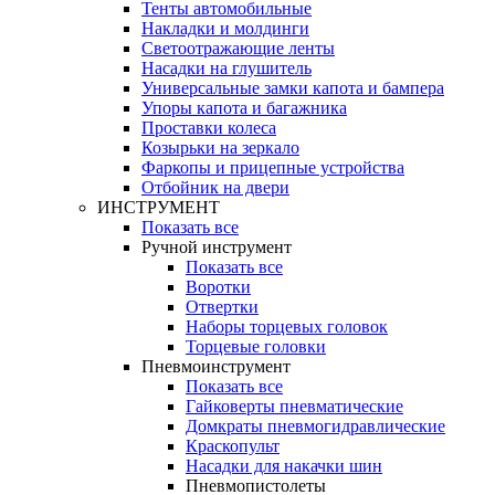
Тенты автомобильные
Накладки и молдинги
Светоотражающие ленты
Насадки на глушитель
Универсальные замки капота и бампера
Упоры капота и багажника
Проставки колеса
Козырьки на зеркало
Фаркопы и прицепные устройства
Отбойник на двери
ИНСТРУМЕНТ
Показать все
Ручной инструмент
Показать все
Воротки
Отвертки
Наборы торцевых головок
Торцевые головки
Пневмоинструмент
Показать все
Гайковерты пневматические
Домкраты пневмогидравлические
Краскопульт
Насадки для накачки шин
Пневмопистолеты