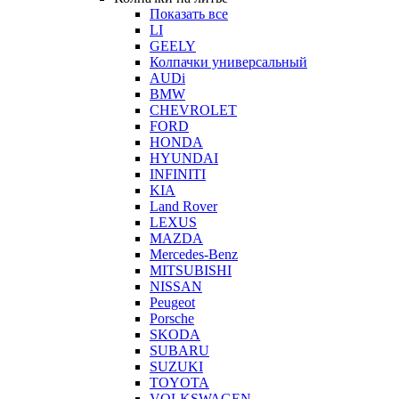
Показать все
LI
GEELY
Колпачки универсальный
AUDi
BMW
CHEVROLET
FORD
HONDA
HYUNDAI
INFINITI
KIA
Land Rover
LEXUS
MAZDA
Mercedes-Benz
MITSUBISHI
NISSAN
Peugeot
Porsche
SKODA
SUBARU
SUZUKI
TOYOTA
VOLKSWAGEN