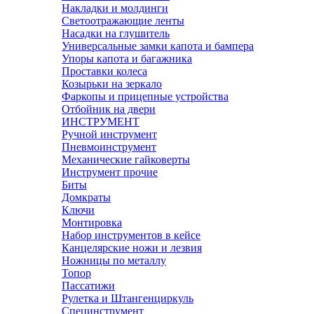
Накладки и молдинги
Светоотражающие ленты
Насадки на глушитель
Универсальные замки капота и бампера
Упоры капота и багажника
Проставки колеса
Козырьки на зеркало
Фаркопы и прицепные устройства
Отбойник на двери
ИНСТРУМЕНТ
Ручной инструмент
Пневмоинструмент
Механические гайковерты
Инструмент прочиe
Биты
Домкраты
Ключи
Монтировка
Набор инструментов в кейсе
Канцелярские ножи и лезвия
Ножницы по металлу
Топор
Пассатижи
Рулетка и Штангенциркуль
Специнструмент