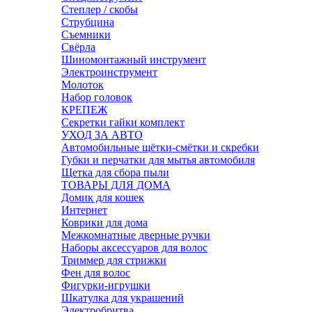
Степлер / скобы
Струбцина
Съемники
Свёрла
Шиномонтажный инструмент
Электроинструмент
Молоток
Набор головок
КРЕПЕЖ
Секретки гайки комплект
УХОД ЗА АВТО
Автомобильные щётки-смётки и скребки
Губки и перчатки для мытья автомобиля
Щетка для сбора пыли
ТОВАРЫ ДЛЯ ДОМА
Домик для кошек
Интернет
Коврики для дома
Межкомнатные дверные ручки
Наборы аксессуаров для волос
Триммер для стрижки
Фен для волос
Фигурки-игрушки
Шкатулка для украшений
Электробритва