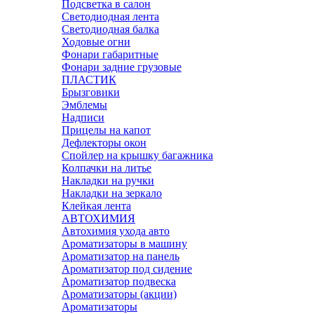
Подсветка в салон
Светодиодная лента
Светодиодная балка
Ходовые огни
Фонари габаритные
Фонари задние грузовые
ПЛАСТИК
Брызговики
Эмблемы
Надписи
Прицелы на капот
Дефлекторы окон
Спойлер на крышку багажника
Колпачки на литье
Накладки на ручки
Накладки на зеркало
Клейкая лента
АВТОХИМИЯ
Автохимия ухода авто
Ароматизаторы в машину
Ароматизатор на панель
Ароматизатор под сидение
Ароматизатор подвеска
Ароматизаторы (акции)
Ароматизаторы