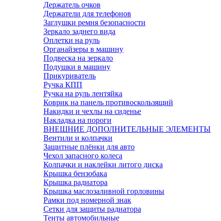
Держатель очков
Держатели для телефонов
Заглушки ремня безопасности
Зеркало заднего вида
Оплетки на руль
Органайзеры в машину
Подвеска на зеркало
Подушки в машину
Прикуриватель
Ручка КПП
Ручка на руль лентяйка
Коврик на панель противоскользящий
Накидки и чехлы на сиденье
Накладка на пороги
ВНЕШНИЕ ДОПОЛНИТЕЛЬНЫЕ ЭЛЕМЕНТЫ
Вентили и колпачки
Защитные плёнки для авто
Чехол запасного колеса
Колпачки и наклейки литого диска
Крышка бензобака
Крышка радиатора
Крышка маслозаливной горловины
Рамки под номерной знак
Сетки для защиты радиатора
Тенты автомобильные