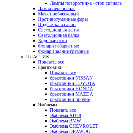
Лампы поворотника / стоп сигнала
Лампа переносная
Маяк проблесковый
Противотуманные фары
Подсветка в салон
Светодиодная лента
Светодиодная балка
Ходовые огни
Фонари габаритные
Фонари задние грузовые
ПЛАСТИК
Показать все
Брызговики
Показать все
брызговики NISSAN
брызговики TOYOTA
брызговики HONDA
брызговики MAZDA
брызговики прочие
Эмблемы
Показать все
Эмблема AUDI
Эмблема BMW
Эмблема CHEVROLET
Эмблема DEAWOO