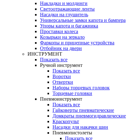
Накладки и молдинги
Светоотражающие ленты
Насадки на глушитель
Универсальные замки капота и бампера
Упоры капота и багажника
Проставки колеса
Козырьки на зеркало
Фаркопы и прицепные устройства
Отбойник на двери
ИНСТРУМЕНТ
Показать все
Ручной инструмент
Показать все
Воротки
Отвертки
Наборы торцевых головок
Торцевые головки
Пневмоинструмент
Показать все
Гайковерты пневматические
Домкраты пневмогидравлические
Краскопульт
Насадки для накачки шин
Пневмопистолеты
Показать все