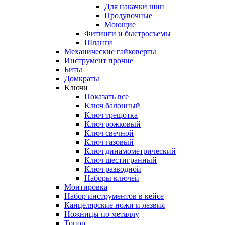
Для накачки шин
Продувочные
Моющие
Фитинги и быстросъемы
Шланги
Механические гайковерты
Инструмент прочиe
Биты
Домкраты
Ключи
Показать все
Ключ балонный
Ключ трещотка
Ключ рожковый
Ключ свечной
Ключ газовый
Ключ динамометрический
Ключ шестигранный
Ключ разводной
Наборы ключей
Монтировка
Набор инструментов в кейсе
Канцелярские ножи и лезвия
Ножницы по металлу
Топор