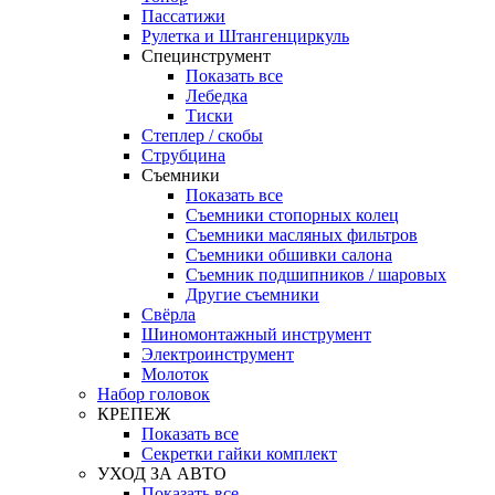
Пассатижи
Рулетка и Штангенциркуль
Специнструмент
Показать все
Лебедка
Тиски
Степлер / скобы
Струбцина
Съемники
Показать все
Съемники стопорных колец
Съемники масляных фильтров
Съемники обшивки салона
Съемник подшипников / шаровых
Другие съемники
Свёрла
Шиномонтажный инструмент
Электроинструмент
Молоток
Набор головок
КРЕПЕЖ
Показать все
Секретки гайки комплект
УХОД ЗА АВТО
Показать все