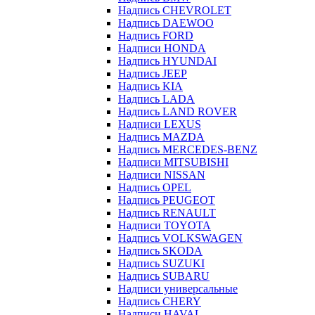
Надпись CHEVROLET
Надпись DAEWOO
Надпись FORD
Надписи HONDA
Надпись HYUNDAI
Надпись JEEP
Надпись KIA
Надпись LADA
Надпись LAND ROVER
Надписи LEXUS
Надпись MAZDA
Надпись MERCEDES-BENZ
Надписи MITSUBISHI
Надписи NISSAN
Надпись OPEL
Надпись PEUGEOT
Надпись RENAULT
Надписи TOYOTA
Надпись VOLKSWAGEN
Надпись SKODA
Надпись SUZUKI
Надпись SUBARU
Надписи универсальные
Надпись CHERY
Надписи HAVAL