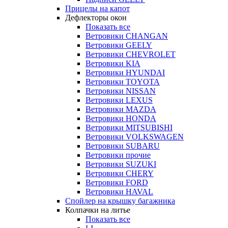
Прицелы на капот
Дефлекторы окон
Показать все
Ветровики CHANGAN
Ветровики GEELY
Ветровики CHEVROLET
Ветровики KIA
Ветровики HYUNDAI
Ветровики TOYOTA
Ветровики NISSAN
Ветровики LEXUS
Ветровики MAZDA
Ветровики HONDA
Ветровики MITSUBISHI
Ветровики VOLKSWAGEN
Ветровики SUBARU
Ветровики прочие
Ветровики SUZUKI
Ветровики CHERY
Ветровики FORD
Ветровики HAVAL
Спойлер на крышку багажника
Колпачки на литье
Показать все