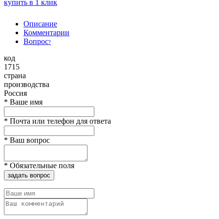
купить в 1 клик
Описание
Комментарии
Вопрос
?
код
1715
страна
производства
Россия
*
Ваше имя
*
Почта или телефон для ответа
*
Ваш вопрос
*
Обязательные поля
задать вопрос