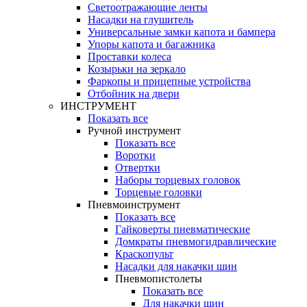
Светоотражающие ленты
Насадки на глушитель
Универсальные замки капота и бампера
Упоры капота и багажника
Проставки колеса
Козырьки на зеркало
Фаркопы и прицепные устройства
Отбойник на двери
ИНСТРУМЕНТ
Показать все
Ручной инструмент
Показать все
Воротки
Отвертки
Наборы торцевых головок
Торцевые головки
Пневмоинструмент
Показать все
Гайковерты пневматические
Домкраты пневмогидравлические
Краскопульт
Насадки для накачки шин
Пневмопистолеты
Показать все
Для накачки шин