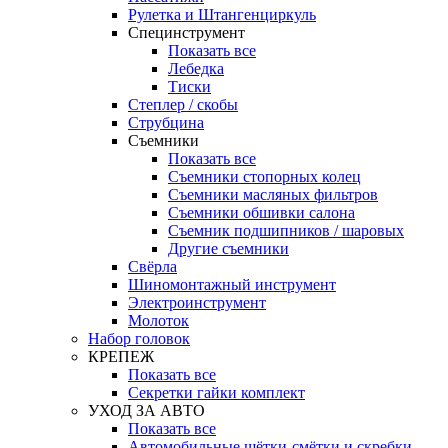
Рулетка и Штангенциркуль
Специнструмент
Показать все
Лебедка
Тиски
Степлер / скобы
Струбцина
Съемники
Показать все
Съемники стопорных колец
Съемники масляных фильтров
Съемники обшивки салона
Съемник подшипников / шаровых
Другие съемники
Свёрла
Шиномонтажный инструмент
Электроинструмент
Молоток
Набор головок
КРЕПЕЖ
Показать все
Секретки гайки комплект
УХОД ЗА АВТО
Показать все
Автомобильные щётки-смётки и скребки