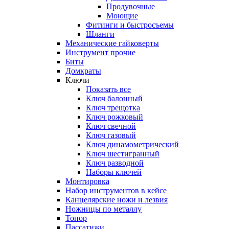
Продувочные
Моющие
Фитинги и быстросъемы
Шланги
Механические гайковерты
Инструмент прочиe
Биты
Домкраты
Ключи
Показать все
Ключ балонный
Ключ трещотка
Ключ рожковый
Ключ свечной
Ключ газовый
Ключ динамометрический
Ключ шестигранный
Ключ разводной
Наборы ключей
Монтировка
Набор инструментов в кейсе
Канцелярские ножи и лезвия
Ножницы по металлу
Топор
Пассатижи