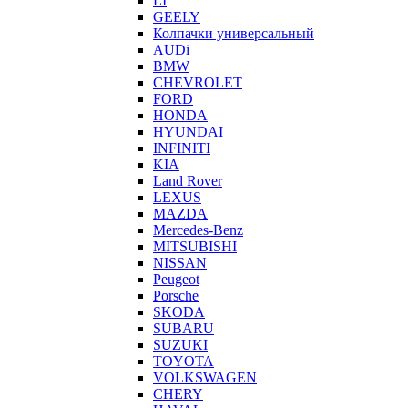
LI
GEELY
Колпачки универсальный
AUDi
BMW
CHEVROLET
FORD
HONDA
HYUNDAI
INFINITI
KIA
Land Rover
LEXUS
MAZDA
Mercedes-Benz
MITSUBISHI
NISSAN
Peugeot
Porsche
SKODA
SUBARU
SUZUKI
TOYOTA
VOLKSWAGEN
CHERY