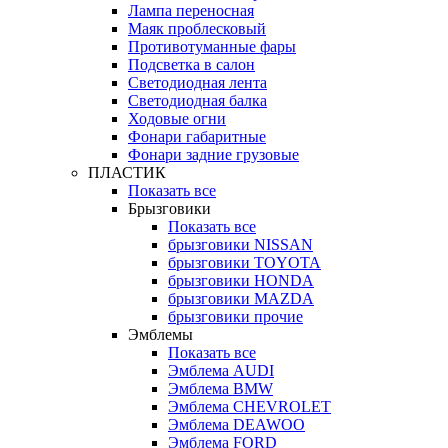
Лампа переносная
Маяк проблесковый
Противотуманные фары
Подсветка в салон
Светодиодная лента
Светодиодная балка
Ходовые огни
Фонари габаритные
Фонари задние грузовые
ПЛАСТИК
Показать все
Брызговики
Показать все
брызговики NISSAN
брызговики TOYOTA
брызговики HONDA
брызговики MAZDA
брызговики прочие
Эмблемы
Показать все
Эмблема AUDI
Эмблема BMW
Эмблема CHEVROLET
Эмблема DEAWOO
Эмблема FORD