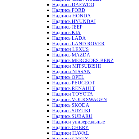
Надпись DAEWOO
Надпись FORD
Надписи HONDA
Надпись HYUNDAI
Надпись JEEP
Надпись KIA
Надпись LADA
Надпись LAND ROVER
Надписи LEXUS
Надпись MAZDA
Надпись MERCEDES-BENZ
Надписи MITSUBISHI
Надписи NISSAN
Надпись OPEL
Надпись PEUGEOT
Надпись RENAULT
Надписи TOYOTA
Надпись VOLKSWAGEN
Надпись SKODA
Надпись SUZUKI
Надпись SUBARU
Надписи универсальные
Надпись CHERY
Надписи HAVAL
Надписи GEELY