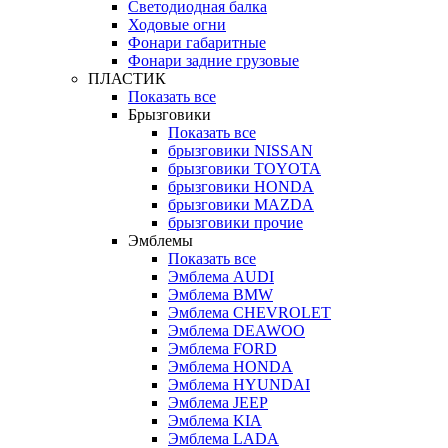
Светодиодная балка
Ходовые огни
Фонари габаритные
Фонари задние грузовые
ПЛАСТИК
Показать все
Брызговики
Показать все
брызговики NISSAN
брызговики TOYOTA
брызговики HONDA
брызговики MAZDA
брызговики прочие
Эмблемы
Показать все
Эмблема AUDI
Эмблема BMW
Эмблема CHEVROLET
Эмблема DEAWOO
Эмблема FORD
Эмблема HONDA
Эмблема HYUNDAI
Эмблема JEEP
Эмблема KIA
Эмблема LADA