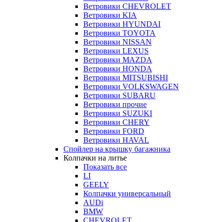
Ветровики CHEVROLET
Ветровики KIA
Ветровики HYUNDAI
Ветровики TOYOTA
Ветровики NISSAN
Ветровики LEXUS
Ветровики MAZDA
Ветровики HONDA
Ветровики MITSUBISHI
Ветровики VOLKSWAGEN
Ветровики SUBARU
Ветровики прочие
Ветровики SUZUKI
Ветровики CHERY
Ветровики FORD
Ветровики HAVAL
Спойлер на крышку багажника
Колпачки на литье
Показать все
LI
GEELY
Колпачки универсальный
AUDi
BMW
CHEVROLET