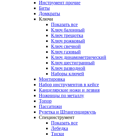
Инструмент прочиe
Биты
Домкраты
Ключи
Показать все
Ключ балонный
Ключ трещотка
Ключ рожковый
Ключ свечной
Ключ газовый
Ключ динамометрический
Ключ шестигранный
Ключ разводной
Наборы ключей
Монтировка
Набор инструментов в кейсе
Канцелярские ножи и лезвия
Ножницы по металлу
Топор
Пассатижи
Рулетка и Штангенциркуль
Специнструмент
Показать все
Лебедка
Тиски