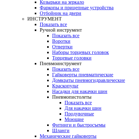
Козырьки на зеркало
Фаркопы и прицепные устройства
Отбойник на двери
ИНСТРУМЕНТ
Показать все
Ручной инструмент
Показать все
Воротки
Отвертки
Наборы торцевых головок
Торцевые головки
Пневмоинструмент
Показать все
Гайковерты пневматические
Домкраты пневмогидравлические
Краскопульт
Насадки для накачки шин
Пневмопистолеты
Показать все
Для накачки шин
Продувочные
Моющие
Фитинги и быстросъемы
Шланги
Механические гайковерты