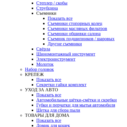
Степлер / скобы
Струбцина
Съемники
Показать все
Съемники стопорных колец
Съемники масляных фильтров
Съемники обшивки салона
Съемник подшипников / шаровых
Другие съемники
Свёрла
Шиномонтажный инструмент
Электроинструмент
Молоток
Набор головок
КРЕПЕЖ
Показать все
Секретки гайки комплект
УХОД ЗА АВТО
Показать все
Автомобильные щётки-смётки и скребки
Губки и перчатки для мытья автомобиля
Щетка для сбора пыли
ТОВАРЫ ДЛЯ ДОМА
Показать все
Домик для кошек