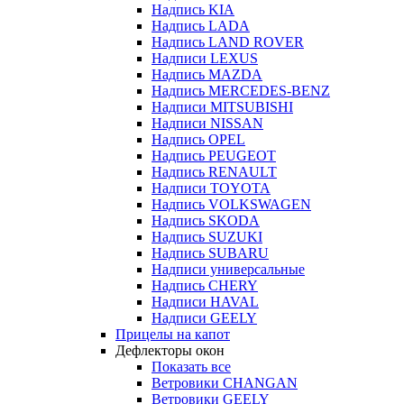
Надпись KIA
Надпись LADA
Надпись LAND ROVER
Надписи LEXUS
Надпись MAZDA
Надпись MERCEDES-BENZ
Надписи MITSUBISHI
Надписи NISSAN
Надпись OPEL
Надпись PEUGEOT
Надпись RENAULT
Надписи TOYOTA
Надпись VOLKSWAGEN
Надпись SKODA
Надпись SUZUKI
Надпись SUBARU
Надписи универсальные
Надпись CHERY
Надписи HAVAL
Надписи GEELY
Прицелы на капот
Дефлекторы окон
Показать все
Ветровики CHANGAN
Ветровики GEELY