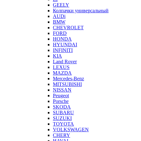
GEELY
Колпачки универсальный
AUDi
BMW
CHEVROLET
FORD
HONDA
HYUNDAI
INFINITI
KIA
Land Rover
LEXUS
MAZDA
Mercedes-Benz
MITSUBISHI
NISSAN
Peugeot
Porsche
SKODA
SUBARU
SUZUKI
TOYOTA
VOLKSWAGEN
CHERY
HAVAL