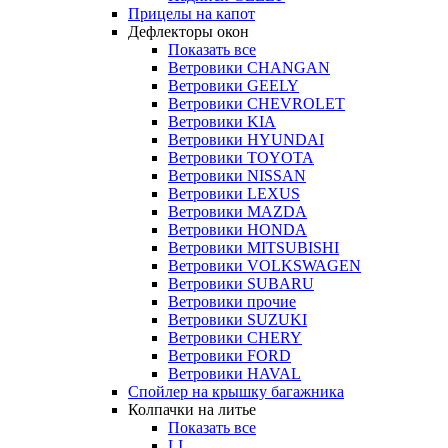
Прицелы на капот
Дефлекторы окон
Показать все
Ветровики CHANGAN
Ветровики GEELY
Ветровики CHEVROLET
Ветровики KIA
Ветровики HYUNDAI
Ветровики TOYOTA
Ветровики NISSAN
Ветровики LEXUS
Ветровики MAZDA
Ветровики HONDA
Ветровики MITSUBISHI
Ветровики VOLKSWAGEN
Ветровики SUBARU
Ветровики прочие
Ветровики SUZUKI
Ветровики CHERY
Ветровики FORD
Ветровики HAVAL
Спойлер на крышку багажника
Колпачки на литье
Показать все
LI