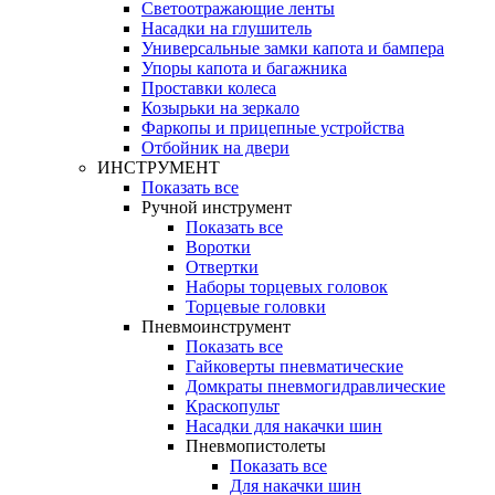
Светоотражающие ленты
Насадки на глушитель
Универсальные замки капота и бампера
Упоры капота и багажника
Проставки колеса
Козырьки на зеркало
Фаркопы и прицепные устройства
Отбойник на двери
ИНСТРУМЕНТ
Показать все
Ручной инструмент
Показать все
Воротки
Отвертки
Наборы торцевых головок
Торцевые головки
Пневмоинструмент
Показать все
Гайковерты пневматические
Домкраты пневмогидравлические
Краскопульт
Насадки для накачки шин
Пневмопистолеты
Показать все
Для накачки шин