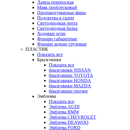
Лампа переносная
Маяк проблесковый
Противотуманные фары
Подсветка в салон
Светодиодная лента
Светодиодная балка
Ходовые огни
Фонари габаритные
Фонари задние грузовые
ПЛАСТИК
Показать все
Брызговики
Показать все
брызговики NISSAN
брызговики TOYOTA
брызговики HONDA
брызговики MAZDA
брызговики прочие
Эмблемы
Показать все
Эмблема AUDI
Эмблема BMW
Эмблема CHEVROLET
Эмблема DEAWOO
Эмблема FORD