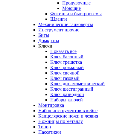
Продувочные
Моющие
Фитинги и быстросъемы
Шланги
Механические гайковерты
Инструмент прочиe
Биты
Домкраты
Ключи
Показать все
Ключ балонный
Ключ трещотка
Ключ рожковый
Ключ свечной
Ключ газовый
Ключ динамометрический
Ключ шестигранный
Ключ разводной
Наборы ключей
Монтировка
Набор инструментов в кейсе
Канцелярские ножи и лезвия
Ножницы по металлу
Топор
Пассатижи