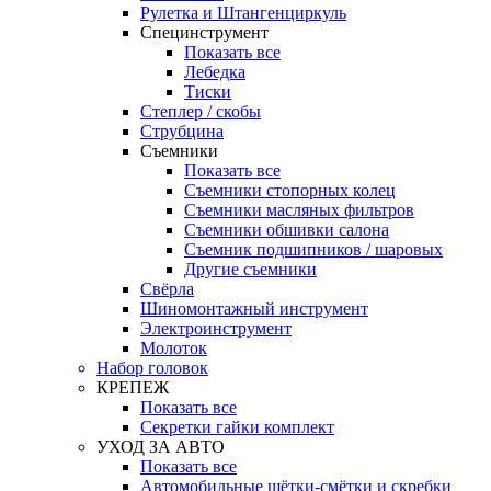
Рулетка и Штангенциркуль
Специнструмент
Показать все
Лебедка
Тиски
Степлер / скобы
Струбцина
Съемники
Показать все
Съемники стопорных колец
Съемники масляных фильтров
Съемники обшивки салона
Съемник подшипников / шаровых
Другие съемники
Свёрла
Шиномонтажный инструмент
Электроинструмент
Молоток
Набор головок
КРЕПЕЖ
Показать все
Секретки гайки комплект
УХОД ЗА АВТО
Показать все
Автомобильные щётки-смётки и скребки