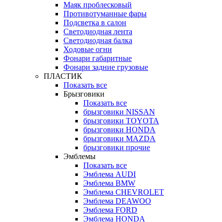
Маяк проблесковый
Противотуманные фары
Подсветка в салон
Светодиодная лента
Светодиодная балка
Ходовые огни
Фонари габаритные
Фонари задние грузовые
ПЛАСТИК
Показать все
Брызговики
Показать все
брызговики NISSAN
брызговики TOYOTA
брызговики HONDA
брызговики MAZDA
брызговики прочие
Эмблемы
Показать все
Эмблема AUDI
Эмблема BMW
Эмблема CHEVROLET
Эмблема DEAWOO
Эмблема FORD
Эмблема HONDA