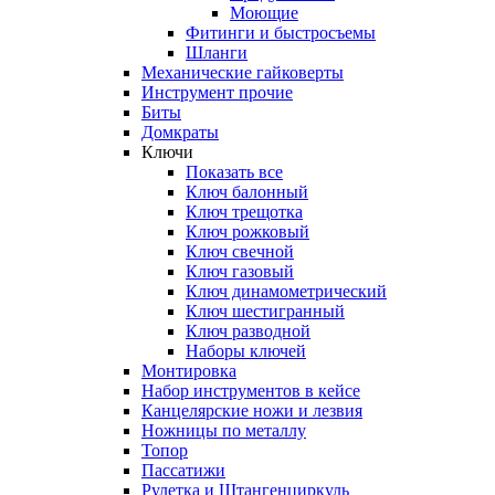
Моющие
Фитинги и быстросъемы
Шланги
Механические гайковерты
Инструмент прочиe
Биты
Домкраты
Ключи
Показать все
Ключ балонный
Ключ трещотка
Ключ рожковый
Ключ свечной
Ключ газовый
Ключ динамометрический
Ключ шестигранный
Ключ разводной
Наборы ключей
Монтировка
Набор инструментов в кейсе
Канцелярские ножи и лезвия
Ножницы по металлу
Топор
Пассатижи
Рулетка и Штангенциркуль