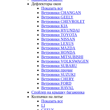
Дефлекторы окон
Показать все
Ветровики CHANGAN
Ветровики GEELY
Ветровики CHEVROLET
Ветровики KIA
Ветровики HYUNDAI
Ветровики TOYOTA
Ветровики NISSAN
Ветровики LEXUS
Ветровики MAZDA
Ветровики HONDA
Ветровики MITSUBISHI
Ветровики VOLKSWAGEN
Ветровики SUBARU
Ветровики прочие
Ветровики SUZUKI
Ветровики CHERY
Ветровики FORD
Ветровики HAVAL
Спойлер на крышку багажника
Колпачки на литье
Показать все
LI
GEELY