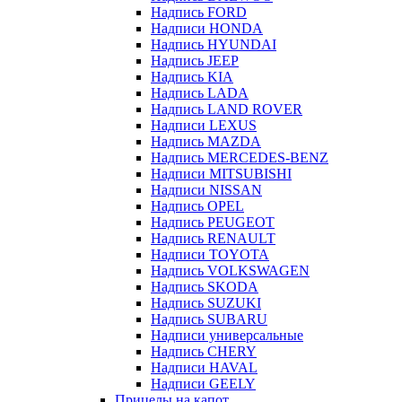
Надпись FORD
Надписи HONDA
Надпись HYUNDAI
Надпись JEEP
Надпись KIA
Надпись LADA
Надпись LAND ROVER
Надписи LEXUS
Надпись MAZDA
Надпись MERCEDES-BENZ
Надписи MITSUBISHI
Надписи NISSAN
Надпись OPEL
Надпись PEUGEOT
Надпись RENAULT
Надписи TOYOTA
Надпись VOLKSWAGEN
Надпись SKODA
Надпись SUZUKI
Надпись SUBARU
Надписи универсальные
Надпись CHERY
Надписи HAVAL
Надписи GEELY
Прицелы на капот