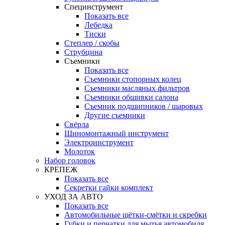
Специнструмент
Показать все
Лебедка
Тиски
Степлер / скобы
Струбцина
Съемники
Показать все
Съемники стопорных колец
Съемники масляных фильтров
Съемники обшивки салона
Съемник подшипников / шаровых
Другие съемники
Свёрла
Шиномонтажный инструмент
Электроинструмент
Молоток
Набор головок
КРЕПЕЖ
Показать все
Секретки гайки комплект
УХОД ЗА АВТО
Показать все
Автомобильные щётки-смётки и скребки
Губки и перчатки для мытья автомобиля