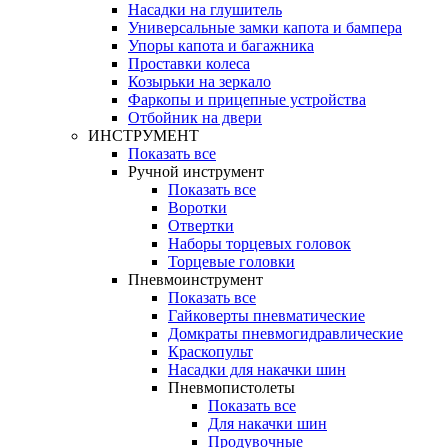
Насадки на глушитель
Универсальные замки капота и бампера
Упоры капота и багажника
Проставки колеса
Козырьки на зеркало
Фаркопы и прицепные устройства
Отбойник на двери
ИНСТРУМЕНТ
Показать все
Ручной инструмент
Показать все
Воротки
Отвертки
Наборы торцевых головок
Торцевые головки
Пневмоинструмент
Показать все
Гайковерты пневматические
Домкраты пневмогидравлические
Краскопульт
Насадки для накачки шин
Пневмопистолеты
Показать все
Для накачки шин
Продувочные