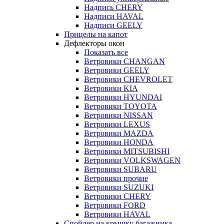
Надпись CHERY
Надписи HAVAL
Надписи GEELY
Прицелы на капот
Дефлекторы окон
Показать все
Ветровики CHANGAN
Ветровики GEELY
Ветровики CHEVROLET
Ветровики KIA
Ветровики HYUNDAI
Ветровики TOYOTA
Ветровики NISSAN
Ветровики LEXUS
Ветровики MAZDA
Ветровики HONDA
Ветровики MITSUBISHI
Ветровики VOLKSWAGEN
Ветровики SUBARU
Ветровики прочие
Ветровики SUZUKI
Ветровики CHERY
Ветровики FORD
Ветровики HAVAL
Спойлер на крышку багажника