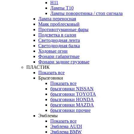
H11
Лампы Т10
Лампы поворотника / стоп сигнала
Лампа переносная
Маяк проблесковый
Противотуманные фары
Подсветка в салон
Светодиодная лента
Светодиодная балка
Ходовые огни
Фонари габаритные
Фонари задние грузовые
ПЛАСТИК
Показать все
Брызговики
Показать все
брызговики NISSAN
брызговики TOYOTA
брызговики HONDA
брызговики MAZDA
брызговики прочие
Эмблемы
Показать все
Эмблема AUDI
Эмблема BMW