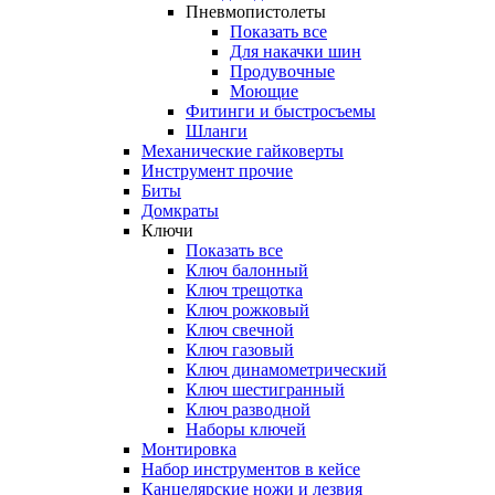
Пневмопистолеты
Показать все
Для накачки шин
Продувочные
Моющие
Фитинги и быстросъемы
Шланги
Механические гайковерты
Инструмент прочиe
Биты
Домкраты
Ключи
Показать все
Ключ балонный
Ключ трещотка
Ключ рожковый
Ключ свечной
Ключ газовый
Ключ динамометрический
Ключ шестигранный
Ключ разводной
Наборы ключей
Монтировка
Набор инструментов в кейсе
Канцелярские ножи и лезвия