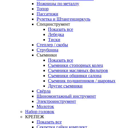
Ножницы по металлу
Топор
Пассатижи
Рулетка и Штангенциркуль
Специнструмент
Показать все
Лебедка
Тиски
Степлер / скобы
Струбцина
Съемники
Показать все
Съемники стопорных колец
Съемники масляных фильтров
Съемники обшивки салона
Съемник подшипников / шаровых
Другие съемники
Свёрла
Шиномонтажный инструмент
Электроинструмент
Молоток
Набор головок
КРЕПЕЖ
Показать все
Секретки гайки комплект