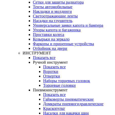
Сетки для защиты радиатора
Тенты автомобильные
Накладки и молдинги
Светоотражающие ленты
Насадки на глушитель
Универсальные замки капота и бампера
Упоры капота и багажника
Проставки колеса
Козырьки на зеркало
Фаркопы и прицепные устройства
Отбойник на двери
ИНСТРУМЕНТ
Показать все
Ручной инструмент
Показать все
Воротки
Отвертки
Наборы торцевых головок
Торцевые головки
Пневмоинструмент
Показать все
Гайковерты пневматические
Домкраты пневмогидравлические
Краскопульт
Насадки для накачки шин