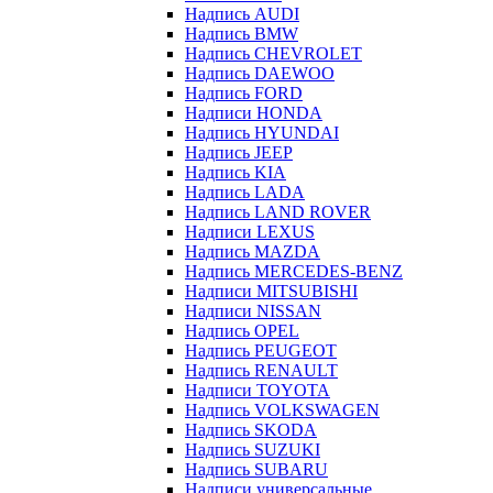
Надпись AUDI
Надпись BMW
Надпись CHEVROLET
Надпись DAEWOO
Надпись FORD
Надписи HONDA
Надпись HYUNDAI
Надпись JEEP
Надпись KIA
Надпись LADA
Надпись LAND ROVER
Надписи LEXUS
Надпись MAZDA
Надпись MERCEDES-BENZ
Надписи MITSUBISHI
Надписи NISSAN
Надпись OPEL
Надпись PEUGEOT
Надпись RENAULT
Надписи TOYOTA
Надпись VOLKSWAGEN
Надпись SKODA
Надпись SUZUKI
Надпись SUBARU
Надписи универсальные