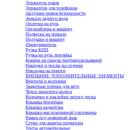
Держатель очков
Держатели для телефонов
Заглушки ремня безопасности
Зеркало заднего вида
Оплетки на руль
Органайзеры в машину
Подвеска на зеркало
Подушки в машину
Прикуриватель
Ручка КПП
Ручка на руль лентяйка
Коврик на панель противоскользящий
Накидки и чехлы на сиденье
Накладка на пороги
ВНЕШНИЕ ДОПОЛНИТЕЛЬНЫЕ ЭЛЕМЕНТЫ
Вентили и колпачки
Защитные плёнки для авто
Чехол запасного колеса
Колпачки и наклейки литого диска
Крышка бензобака
Крышка радиатора
Крышка маслозаливной горловины
Рамки под номерной знак
Сетки для защиты радиатора
Тенты автомобильные