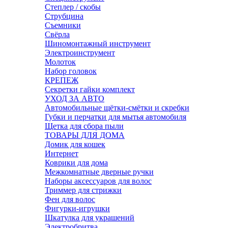
Степлер / скобы
Струбцина
Съемники
Свёрла
Шиномонтажный инструмент
Электроинструмент
Молоток
Набор головок
КРЕПЕЖ
Секретки гайки комплект
УХОД ЗА АВТО
Автомобильные щётки-смётки и скребки
Губки и перчатки для мытья автомобиля
Щетка для сбора пыли
ТОВАРЫ ДЛЯ ДОМА
Домик для кошек
Интернет
Коврики для дома
Межкомнатные дверные ручки
Наборы аксессуаров для волос
Триммер для стрижки
Фен для волос
Фигурки-игрушки
Шкатулка для украшений
Электробритва