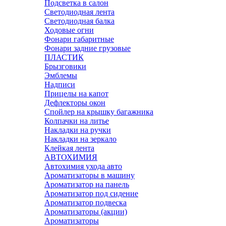
Подсветка в салон
Светодиодная лента
Светодиодная балка
Ходовые огни
Фонари габаритные
Фонари задние грузовые
ПЛАСТИК
Брызговики
Эмблемы
Надписи
Прицелы на капот
Дефлекторы окон
Спойлер на крышку багажника
Колпачки на литье
Накладки на ручки
Накладки на зеркало
Клейкая лента
АВТОХИМИЯ
Автохимия ухода авто
Ароматизаторы в машину
Ароматизатор на панель
Ароматизатор под сидение
Ароматизатор подвеска
Ароматизаторы (акции)
Ароматизаторы