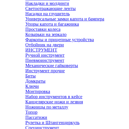
Накладки и молдинги
Светоотражающие ленты
Насадки на глушитель
Универсальные замки капота и бампера
Упоры капота и багажника
Проставки колеса
Козырьки на зеркало
Фаркопы и прицепные устройства
Отбойник на двери
ИНСТРУМЕНТ
Ручной инструмент
Пневмоинструмент
Механические гайковерты
Инструмент прочиe
Биты
Домкраты
Ключи
Монтировка
Набор инструментов в кейсе
Канцелярские ножи и лезвия
Ножницы по металлу
Топор
Пассатижи
Рулетка и Штангенциркуль
Специнструмент