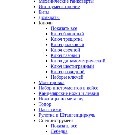
Механические гайковерты
Инструмент прочиe
Биты
Домкраты
Ключи
Показать все
Ключ балонный
Ключ трещотка
Ключ рожковый
Ключ свечной
Ключ газовый
Ключ динамометрический
Ключ шестигранный
Ключ разводной
Наборы ключей
Монтировка
Набор инструментов в кейсе
Канцелярские ножи и лезвия
Ножницы по металлу
Топор
Пассатижи
Рулетка и Штангенциркуль
Специнструмент
Показать все
Лебедка