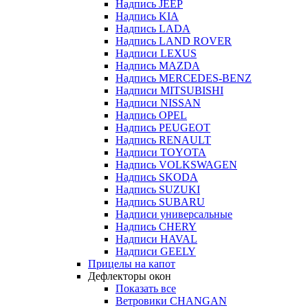
Надпись JEEP
Надпись KIA
Надпись LADA
Надпись LAND ROVER
Надписи LEXUS
Надпись MAZDA
Надпись MERCEDES-BENZ
Надписи MITSUBISHI
Надписи NISSAN
Надпись OPEL
Надпись PEUGEOT
Надпись RENAULT
Надписи TOYOTA
Надпись VOLKSWAGEN
Надпись SKODA
Надпись SUZUKI
Надпись SUBARU
Надписи универсальные
Надпись CHERY
Надписи HAVAL
Надписи GEELY
Прицелы на капот
Дефлекторы окон
Показать все
Ветровики CHANGAN