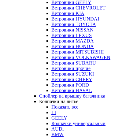
Ветровики GEELY
Ветровики CHEVROLET
Ветровики KIA
Ветровики HYUNDAI
Ветровики TOYOTA
Ветровики NISSAN
Ветровики LEXUS
Ветровики MAZDA
Ветровики HONDA
Ветровики MITSUBISHI
Ветровики VOLKSWAGEN
Ветровики SUBARU
Ветровики прочие
Ветровики SUZUKI
Ветровики CHERY
Ветровики FORD
Ветровики HAVAL
Спойлер на крышку багажника
Колпачки на литье
Показать все
LI
GEELY
Колпачки универсальный
AUDi
BMW