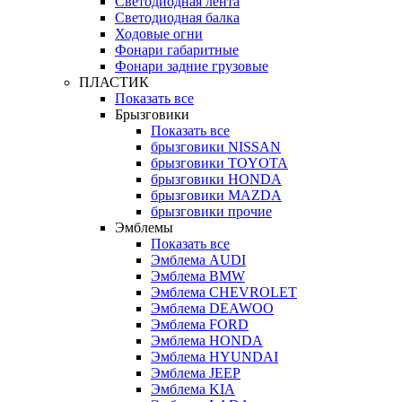
Светодиодная лента
Светодиодная балка
Ходовые огни
Фонари габаритные
Фонари задние грузовые
ПЛАСТИК
Показать все
Брызговики
Показать все
брызговики NISSAN
брызговики TOYOTA
брызговики HONDA
брызговики MAZDA
брызговики прочие
Эмблемы
Показать все
Эмблема AUDI
Эмблема BMW
Эмблема CHEVROLET
Эмблема DEAWOO
Эмблема FORD
Эмблема HONDA
Эмблема HYUNDAI
Эмблема JEEP
Эмблема KIA