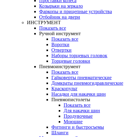
Проставки колеса
Козырьки на зеркало
Фаркопы и прицепные устройства
Отбойник на двери
ИНСТРУМЕНТ
Показать все
Ручной инструмент
Показать все
Воротки
Отвертки
Наборы торцевых головок
Торцевые головки
Пневмоинструмент
Показать все
Гайковерты пневматические
Домкраты пневмогидравлические
Краскопульт
Насадки для накачки шин
Пневмопистолеты
Показать все
Для накачки шин
Продувочные
Моющие
Фитинги и быстросъемы
Шланги