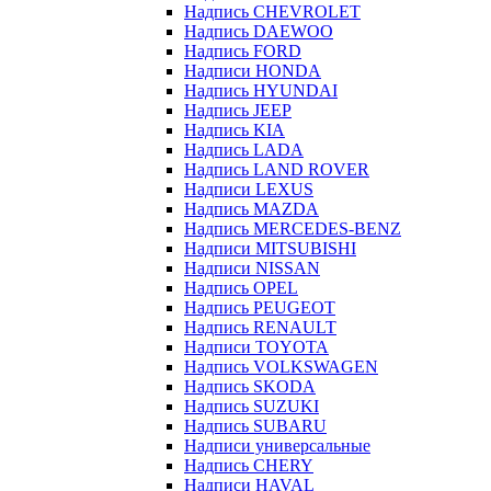
Надпись CHEVROLET
Надпись DAEWOO
Надпись FORD
Надписи HONDA
Надпись HYUNDAI
Надпись JEEP
Надпись KIA
Надпись LADA
Надпись LAND ROVER
Надписи LEXUS
Надпись MAZDA
Надпись MERCEDES-BENZ
Надписи MITSUBISHI
Надписи NISSAN
Надпись OPEL
Надпись PEUGEOT
Надпись RENAULT
Надписи TOYOTA
Надпись VOLKSWAGEN
Надпись SKODA
Надпись SUZUKI
Надпись SUBARU
Надписи универсальные
Надпись CHERY
Надписи HAVAL