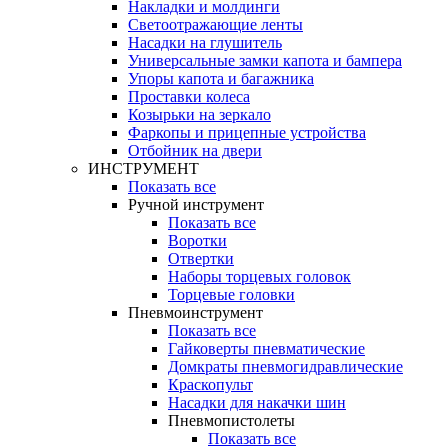
Накладки и молдинги
Светоотражающие ленты
Насадки на глушитель
Универсальные замки капота и бампера
Упоры капота и багажника
Проставки колеса
Козырьки на зеркало
Фаркопы и прицепные устройства
Отбойник на двери
ИНСТРУМЕНТ
Показать все
Ручной инструмент
Показать все
Воротки
Отвертки
Наборы торцевых головок
Торцевые головки
Пневмоинструмент
Показать все
Гайковерты пневматические
Домкраты пневмогидравлические
Краскопульт
Насадки для накачки шин
Пневмопистолеты
Показать все