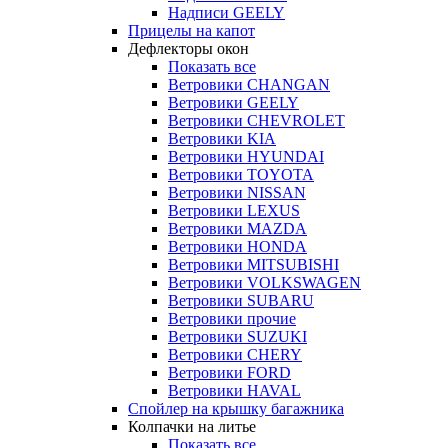
Надписи GEELY
Прицелы на капот
Дефлекторы окон
Показать все
Ветровики CHANGAN
Ветровики GEELY
Ветровики CHEVROLET
Ветровики KIA
Ветровики HYUNDAI
Ветровики TOYOTA
Ветровики NISSAN
Ветровики LEXUS
Ветровики MAZDA
Ветровики HONDA
Ветровики MITSUBISHI
Ветровики VOLKSWAGEN
Ветровики SUBARU
Ветровики прочие
Ветровики SUZUKI
Ветровики CHERY
Ветровики FORD
Ветровики HAVAL
Спойлер на крышку багажника
Колпачки на литье
Показать все