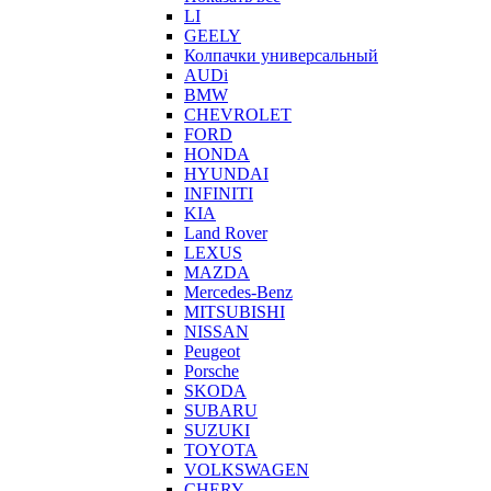
LI
GEELY
Колпачки универсальный
AUDi
BMW
CHEVROLET
FORD
HONDA
HYUNDAI
INFINITI
KIA
Land Rover
LEXUS
MAZDA
Mercedes-Benz
MITSUBISHI
NISSAN
Peugeot
Porsche
SKODA
SUBARU
SUZUKI
TOYOTA
VOLKSWAGEN
CHERY