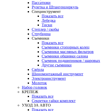
Пассатижи
Рулетка и Штангенциркуль
Специнструмент
Показать все
Лебедка
Тиски
Степлер / скобы
Струбцина
Съемники
Показать все
Съемники стопорных колец
Съемники масляных фильтров
Съемники обшивки салона
Съемник подшипников / шаровых
Другие съемники
Свёрла
Шиномонтажный инструмент
Электроинструмент
Молоток
Набор головок
КРЕПЕЖ
Показать все
Секретки гайки комплект
УХОД ЗА АВТО
Показать все