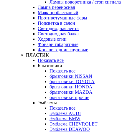
Лампы поворотника / стоп сигнала
Лампа переносная
Маяк проблесковый
Противотуманные фары
Подсветка в салон
Светодиодная лента
Светодиодная балка
Ходовые огни
Фонари габаритные
Фонари задние грузовые
ПЛАСТИК
Показать все
Брызговики
Показать все
брызговики NISSAN
брызговики TOYOTA
брызговики HONDA
брызговики MAZDA
брызговики прочие
Эмблемы
Показать все
Эмблема AUDI
Эмблема BMW
Эмблема CHEVROLET
Эмблема DEAWOO