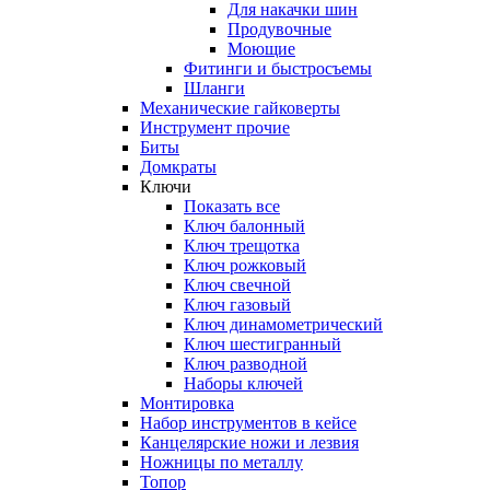
Для накачки шин
Продувочные
Моющие
Фитинги и быстросъемы
Шланги
Механические гайковерты
Инструмент прочиe
Биты
Домкраты
Ключи
Показать все
Ключ балонный
Ключ трещотка
Ключ рожковый
Ключ свечной
Ключ газовый
Ключ динамометрический
Ключ шестигранный
Ключ разводной
Наборы ключей
Монтировка
Набор инструментов в кейсе
Канцелярские ножи и лезвия
Ножницы по металлу
Топор