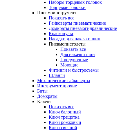
Наборы торцевых головок
Торцевые головки
Пневмоинструмент
Показать все
Гайковерты пневматические
Домкраты пневмогидравлические
Краскопульт
Насадки для накачки шин
Пневмопистолеты
Показать все
Для накачки шин
Продувочные
Моющие
Фитинги и быстросъемы
Шланги
Механические гайковерты
Инструмент прочиe
Биты
Домкраты
Ключи
Показать все
Ключ балонный
Ключ трещотка
Ключ рожковый
Ключ свечной