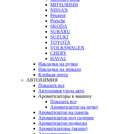
MITSUBISHI
NISSAN
Peugeot
Porsche
SKODA
SUBARU
SUZUKI
TOYOTA
VOLKSWAGEN
CHERY
HAVAL
Накладки на ручки
Накладки на зеркало
Клейкая лента
АВТОХИМИЯ
Показать все
Автохимия ухода авто
Ароматизаторы в машину
Показать все
Ароматизатор на печку
Ароматизатор на панель
Ароматизатор под сидение
Ароматизатор подвеска
Ароматизаторы (акции)
Ароматизаторы