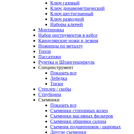
Ключ газовый
Ключ динамометрический
Ключ шестигранный
Ключ разводной
Наборы ключей
Монтировка
Набор инструментов в кейсе
Канцелярские ножи и лезвия
Ножницы по металлу
Топор
Пассатижи
Рулетка и Штангенциркуль
Специнструмент
Показать все
Лебедка
Тиски
Степлер / скобы
Струбцина
Съемники
Показать все
Съемники стопорных колец
Съемники масляных фильтров
Съемники обшивки салона
Съемник подшипников / шаровых
Другие съемники