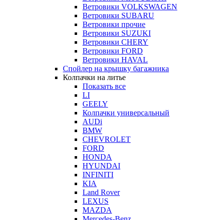
Ветровики VOLKSWAGEN
Ветровики SUBARU
Ветровики прочие
Ветровики SUZUKI
Ветровики CHERY
Ветровики FORD
Ветровики HAVAL
Спойлер на крышку багажника
Колпачки на литье
Показать все
LI
GEELY
Колпачки универсальный
AUDi
BMW
CHEVROLET
FORD
HONDA
HYUNDAI
INFINITI
KIA
Land Rover
LEXUS
MAZDA
Mercedes-Benz