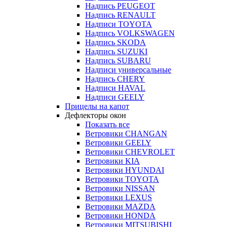
Надпись PEUGEOT
Надпись RENAULT
Надписи TOYOTA
Надпись VOLKSWAGEN
Надпись SKODA
Надпись SUZUKI
Надпись SUBARU
Надписи универсальные
Надпись CHERY
Надписи HAVAL
Надписи GEELY
Прицелы на капот
Дефлекторы окон
Показать все
Ветровики CHANGAN
Ветровики GEELY
Ветровики CHEVROLET
Ветровики KIA
Ветровики HYUNDAI
Ветровики TOYOTA
Ветровики NISSAN
Ветровики LEXUS
Ветровики MAZDA
Ветровики HONDA
Ветровики MITSUBISHI