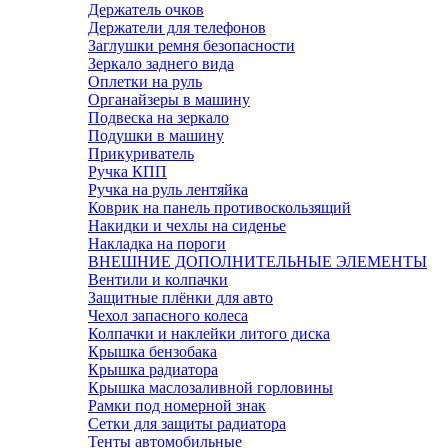
Держатель очков
Держатели для телефонов
Заглушки ремня безопасности
Зеркало заднего вида
Оплетки на руль
Органайзеры в машину
Подвеска на зеркало
Подушки в машину
Прикуриватель
Ручка КПП
Ручка на руль лентяйка
Коврик на панель противоскользящий
Накидки и чехлы на сиденье
Накладка на пороги
ВНЕШНИЕ ДОПОЛНИТЕЛЬНЫЕ ЭЛЕМЕНТЫ
Вентили и колпачки
Защитные плёнки для авто
Чехол запасного колеса
Колпачки и наклейки литого диска
Крышка бензобака
Крышка радиатора
Крышка маслозаливной горловины
Рамки под номерной знак
Сетки для защиты радиатора
Тенты автомобильные