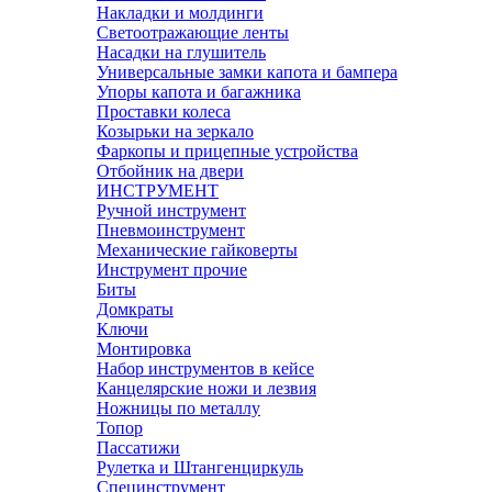
Накладки и молдинги
Светоотражающие ленты
Насадки на глушитель
Универсальные замки капота и бампера
Упоры капота и багажника
Проставки колеса
Козырьки на зеркало
Фаркопы и прицепные устройства
Отбойник на двери
ИНСТРУМЕНТ
Ручной инструмент
Пневмоинструмент
Механические гайковерты
Инструмент прочиe
Биты
Домкраты
Ключи
Монтировка
Набор инструментов в кейсе
Канцелярские ножи и лезвия
Ножницы по металлу
Топор
Пассатижи
Рулетка и Штангенциркуль
Специнструмент