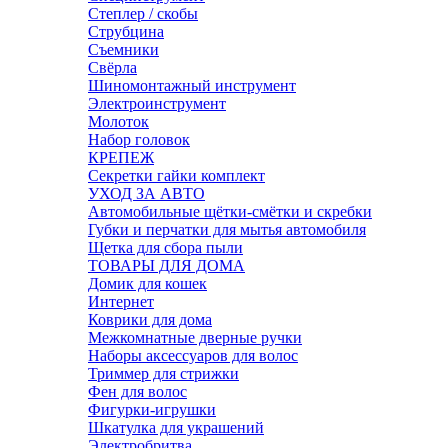
Степлер / скобы
Струбцина
Съемники
Свёрла
Шиномонтажный инструмент
Электроинструмент
Молоток
Набор головок
КРЕПЕЖ
Секретки гайки комплект
УХОД ЗА АВТО
Автомобильные щётки-смётки и скребки
Губки и перчатки для мытья автомобиля
Щетка для сбора пыли
ТОВАРЫ ДЛЯ ДОМА
Домик для кошек
Интернет
Коврики для дома
Межкомнатные дверные ручки
Наборы аксессуаров для волос
Триммер для стрижки
Фен для волос
Фигурки-игрушки
Шкатулка для украшений
Электробритва