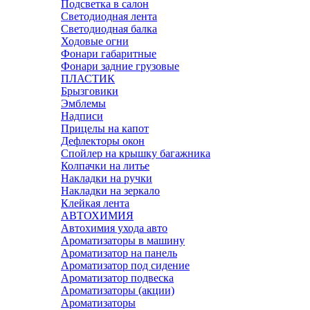
Подсветка в салон
Светодиодная лента
Светодиодная балка
Ходовые огни
Фонари габаритные
Фонари задние грузовые
ПЛАСТИК
Брызговики
Эмблемы
Надписи
Прицелы на капот
Дефлекторы окон
Спойлер на крышку багажника
Колпачки на литье
Накладки на ручки
Накладки на зеркало
Клейкая лента
АВТОХИМИЯ
Автохимия ухода авто
Ароматизаторы в машину
Ароматизатор на панель
Ароматизатор под сидение
Ароматизатор подвеска
Ароматизаторы (акции)
Ароматизаторы