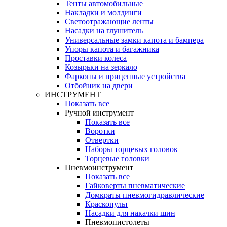
Тенты автомобильные
Накладки и молдинги
Светоотражающие ленты
Насадки на глушитель
Универсальные замки капота и бампера
Упоры капота и багажника
Проставки колеса
Козырьки на зеркало
Фаркопы и прицепные устройства
Отбойник на двери
ИНСТРУМЕНТ
Показать все
Ручной инструмент
Показать все
Воротки
Отвертки
Наборы торцевых головок
Торцевые головки
Пневмоинструмент
Показать все
Гайковерты пневматические
Домкраты пневмогидравлические
Краскопульт
Насадки для накачки шин
Пневмопистолеты