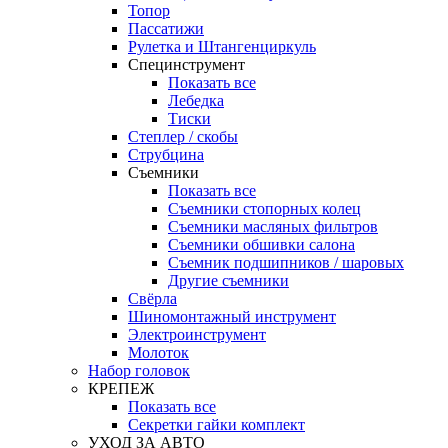
Топор
Пассатижи
Рулетка и Штангенциркуль
Специнструмент
Показать все
Лебедка
Тиски
Степлер / скобы
Струбцина
Съемники
Показать все
Съемники стопорных колец
Съемники масляных фильтров
Съемники обшивки салона
Съемник подшипников / шаровых
Другие съемники
Свёрла
Шиномонтажный инструмент
Электроинструмент
Молоток
Набор головок
КРЕПЕЖ
Показать все
Секретки гайки комплект
УХОД ЗА АВТО