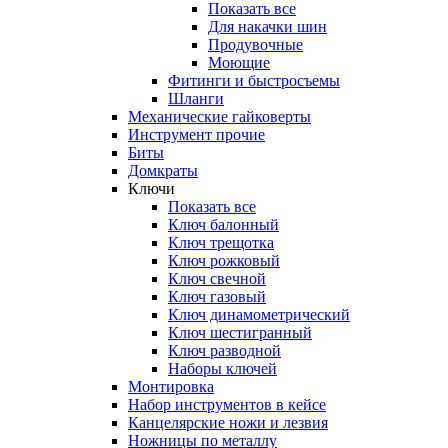
Показать все
Для накачки шин
Продувочные
Моющие
Фитинги и быстросъемы
Шланги
Механические гайковерты
Инструмент прочиe
Биты
Домкраты
Ключи
Показать все
Ключ балонный
Ключ трещотка
Ключ рожковый
Ключ свечной
Ключ газовый
Ключ динамометрический
Ключ шестигранный
Ключ разводной
Наборы ключей
Монтировка
Набор инструментов в кейсе
Канцелярские ножи и лезвия
Ножницы по металлу