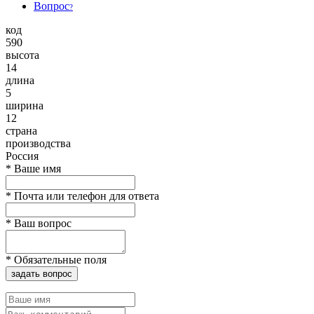
Вопрос
?
код
590
высота
14
длина
5
ширина
12
страна
производства
Россия
*
Ваше имя
*
Почта или телефон для ответа
*
Ваш вопрос
*
Обязательные поля
задать вопрос