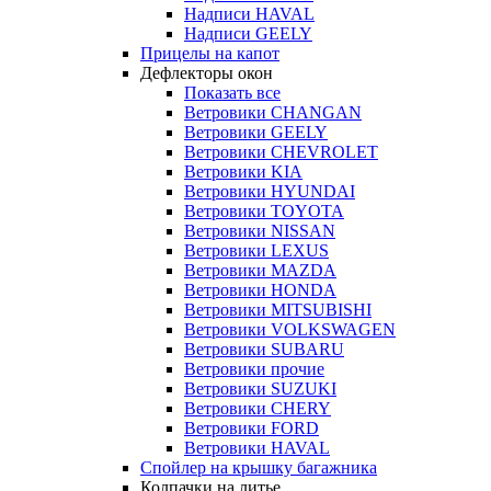
Надписи HAVAL
Надписи GEELY
Прицелы на капот
Дефлекторы окон
Показать все
Ветровики CHANGAN
Ветровики GEELY
Ветровики CHEVROLET
Ветровики KIA
Ветровики HYUNDAI
Ветровики TOYOTA
Ветровики NISSAN
Ветровики LEXUS
Ветровики MAZDA
Ветровики HONDA
Ветровики MITSUBISHI
Ветровики VOLKSWAGEN
Ветровики SUBARU
Ветровики прочие
Ветровики SUZUKI
Ветровики CHERY
Ветровики FORD
Ветровики HAVAL
Спойлер на крышку багажника
Колпачки на литье