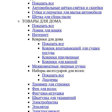
Показать все
Автомобильные щётки-смётки и скребки
Губки и перчатки для мытья автомобиля
Щетка для сбора пыли
ТОВАРЫ ДЛЯ ДОМА
Показать все
Домик для кошек
Интернет
Коврики для дома
Показать все
Коврик впитывающий для сушки
посуды
Коврики придверные
Коврики для ванной
Межкомнатные дверные ручки
Наборы аксессуаров для волос
Показать все
Диадемы
Триммер для стрижки
Фен для волос
Фигурки-игрушки
Шкатулка для украшений
Электробритва
Эпилятор
Электросамокат