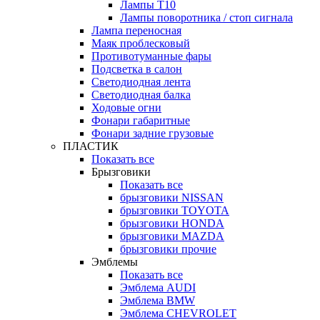
Лампы Т10
Лампы поворотника / стоп сигнала
Лампа переносная
Маяк проблесковый
Противотуманные фары
Подсветка в салон
Светодиодная лента
Светодиодная балка
Ходовые огни
Фонари габаритные
Фонари задние грузовые
ПЛАСТИК
Показать все
Брызговики
Показать все
брызговики NISSAN
брызговики TOYOTA
брызговики HONDA
брызговики MAZDA
брызговики прочие
Эмблемы
Показать все
Эмблема AUDI
Эмблема BMW
Эмблема CHEVROLET