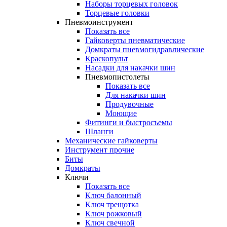
Наборы торцевых головок
Торцевые головки
Пневмоинструмент
Показать все
Гайковерты пневматические
Домкраты пневмогидравлические
Краскопульт
Насадки для накачки шин
Пневмопистолеты
Показать все
Для накачки шин
Продувочные
Моющие
Фитинги и быстросъемы
Шланги
Механические гайковерты
Инструмент прочиe
Биты
Домкраты
Ключи
Показать все
Ключ балонный
Ключ трещотка
Ключ рожковый
Ключ свечной