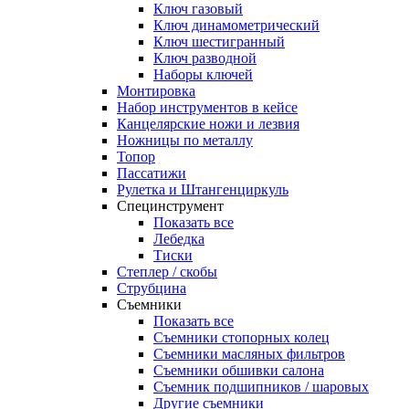
Ключ газовый
Ключ динамометрический
Ключ шестигранный
Ключ разводной
Наборы ключей
Монтировка
Набор инструментов в кейсе
Канцелярские ножи и лезвия
Ножницы по металлу
Топор
Пассатижи
Рулетка и Штангенциркуль
Специнструмент
Показать все
Лебедка
Тиски
Степлер / скобы
Струбцина
Съемники
Показать все
Съемники стопорных колец
Съемники масляных фильтров
Съемники обшивки салона
Съемник подшипников / шаровых
Другие съемники