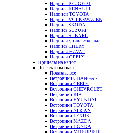
Надпись PEUGEOT
Надпись RENAULT
Надписи TOYOTA
Надпись VOLKSWAGEN
Надпись SKODA
Надпись SUZUKI
Надпись SUBARU
Надписи универсальные
Надпись CHERY
Надписи HAVAL
Надписи GEELY
Прицелы на капот
Дефлекторы окон
Показать все
Ветровики CHANGAN
Ветровики GEELY
Ветровики CHEVROLET
Ветровики KIA
Ветровики HYUNDAI
Ветровики TOYOTA
Ветровики NISSAN
Ветровики LEXUS
Ветровики MAZDA
Ветровики HONDA
Ветровики MITSUBISHI