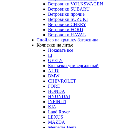
Ветровики VOLKSWAGEN
Ветровики SUBARU
Ветровики прочие
Ветровики SUZUKI
Ветровики CHERY
Ветровики FORD
Ветровики HAVAL
Спойлер на крышку багажника
Колпачки на литье
Показать все
LI
GEELY
Колпачки универсальный
AUDi
BMW
CHEVROLET
FORD
HONDA
HYUNDAI
INFINITI
KIA
Land Rover
LEXUS
MAZDA
Mercedes-Benz