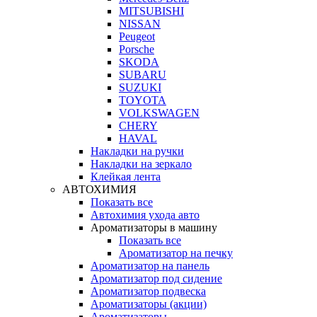
MITSUBISHI
NISSAN
Peugeot
Porsche
SKODA
SUBARU
SUZUKI
TOYOTA
VOLKSWAGEN
CHERY
HAVAL
Накладки на ручки
Накладки на зеркало
Клейкая лента
АВТОХИМИЯ
Показать все
Автохимия ухода авто
Ароматизаторы в машину
Показать все
Ароматизатор на печку
Ароматизатор на панель
Ароматизатор под сидение
Ароматизатор подвеска
Ароматизаторы (акции)
Ароматизаторы