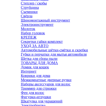
Степлер / скобы
Струбцина
Съемники
Свёрла
Шиномонтажный инструмент
Электроинструмент
Молоток
Набор головок
КРЕПЕЖ
Секретки гайки комплект
УХОД ЗА АВТО
Автомобильные щётки-смётки и скребки
Губки и перчатки для мытья автомобиля
Щетка для сбора пыли
ТОВАРЫ ДЛЯ ДОМА
Домик для кошек
Интернет
Коврики для дома
Межкомнатные дверные ручки
Наборы аксессуаров для волос
Триммер для стрижки
Фен для волос
Фигурки-игрушки
Шкатулка для украшений
Электробритва