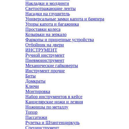
Накладки и молдинги
Светоотражающие ленты
Насадки на глушитель
Универсальные замки капота и бампера
Упоры капота и багажника
Проставки колеса
Козырьки на зеркало
Фаркопы и прицепные устройства
Отбойник на двери
ИНСТРУМЕНТ
Ручной инструмент
Пневмоинструмент
Механические гайковерты
Инструмент прочиe
Биты
Домкраты
Ключи
Монтировка
Набор инструментов в кейсе
Канцелярские ножи и лезвия
Ножницы по металлу
Топор
Пассатижи
Рулетка и Штангенциркуль
Специнструмент