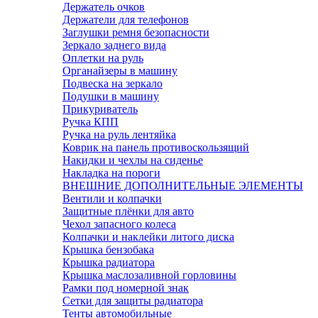
Держатель очков
Держатели для телефонов
Заглушки ремня безопасности
Зеркало заднего вида
Оплетки на руль
Органайзеры в машину
Подвеска на зеркало
Подушки в машину
Прикуриватель
Ручка КПП
Ручка на руль лентяйка
Коврик на панель противоскользящий
Накидки и чехлы на сиденье
Накладка на пороги
ВНЕШНИЕ ДОПОЛНИТЕЛЬНЫЕ ЭЛЕМЕНТЫ
Вентили и колпачки
Защитные плёнки для авто
Чехол запасного колеса
Колпачки и наклейки литого диска
Крышка бензобака
Крышка радиатора
Крышка маслозаливной горловины
Рамки под номерной знак
Сетки для защиты радиатора
Тенты автомобильные