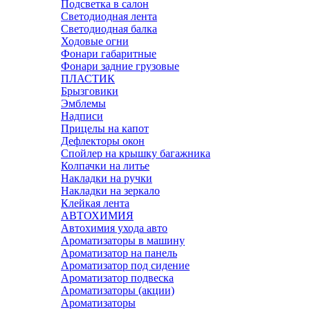
Подсветка в салон
Светодиодная лента
Светодиодная балка
Ходовые огни
Фонари габаритные
Фонари задние грузовые
ПЛАСТИК
Брызговики
Эмблемы
Надписи
Прицелы на капот
Дефлекторы окон
Спойлер на крышку багажника
Колпачки на литье
Накладки на ручки
Накладки на зеркало
Клейкая лента
АВТОХИМИЯ
Автохимия ухода авто
Ароматизаторы в машину
Ароматизатор на панель
Ароматизатор под сидение
Ароматизатор подвеска
Ароматизаторы (акции)
Ароматизаторы