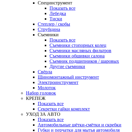
Специнструмент
Показать все
Лебедка
Тиски
Степлер / скобы
Струбцина
Съемники
Показать все
Съемники стопорных колец
Съемники масляных фильтров
Съемники обшивки салона
Съемник подшипников / шаровых
Другие съемники
Свёрла
Шиномонтажный инструмент
Электроинструмент
Молоток
Набор головок
КРЕПЕЖ
Показать все
Секретки гайки комплект
УХОД ЗА АВТО
Показать все
Автомобильные щётки-смётки и скребки
Губки и перчатки для мытья автомобиля