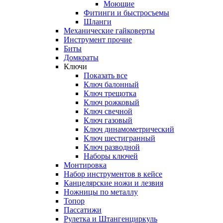
Моющие
Фитинги и быстросъемы
Шланги
Механические гайковерты
Инструмент прочиe
Биты
Домкраты
Ключи
Показать все
Ключ балонный
Ключ трещотка
Ключ рожковый
Ключ свечной
Ключ газовый
Ключ динамометрический
Ключ шестигранный
Ключ разводной
Наборы ключей
Монтировка
Набор инструментов в кейсе
Канцелярские ножи и лезвия
Ножницы по металлу
Топор
Пассатижи
Рулетка и Штангенциркуль