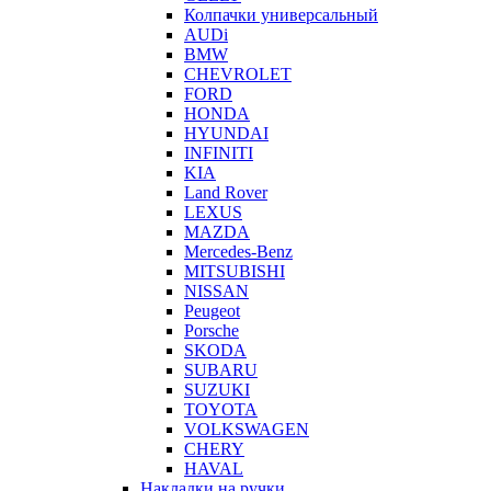
Колпачки универсальный
AUDi
BMW
CHEVROLET
FORD
HONDA
HYUNDAI
INFINITI
KIA
Land Rover
LEXUS
MAZDA
Mercedes-Benz
MITSUBISHI
NISSAN
Peugeot
Porsche
SKODA
SUBARU
SUZUKI
TOYOTA
VOLKSWAGEN
CHERY
HAVAL
Накладки на ручки