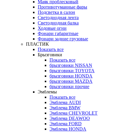
Маяк проблесковый
Противотуманные фары
Подсветка в салон
Светодиодная лента
Светодиодная балка
Ходовые огни
Фонари габаритные
Фонари задние грузовые
ПЛАСТИК
Показать все
Брызговики
Показать все
брызговики NISSAN
брызговики TOYOTA
брызговики HONDA
брызговики MAZDA
брызговики прочие
Эмблемы
Показать все
Эмблема AUDI
Эмблема BMW
Эмблема CHEVROLET
Эмблема DEAWOO
Эмблема FORD
Эмблема HONDA