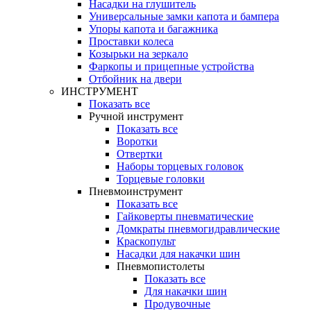
Насадки на глушитель
Универсальные замки капота и бампера
Упоры капота и багажника
Проставки колеса
Козырьки на зеркало
Фаркопы и прицепные устройства
Отбойник на двери
ИНСТРУМЕНТ
Показать все
Ручной инструмент
Показать все
Воротки
Отвертки
Наборы торцевых головок
Торцевые головки
Пневмоинструмент
Показать все
Гайковерты пневматические
Домкраты пневмогидравлические
Краскопульт
Насадки для накачки шин
Пневмопистолеты
Показать все
Для накачки шин
Продувочные