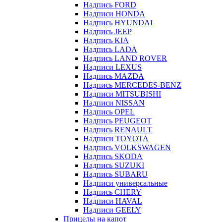
Надпись FORD
Надписи HONDA
Надпись HYUNDAI
Надпись JEEP
Надпись KIA
Надпись LADA
Надпись LAND ROVER
Надписи LEXUS
Надпись MAZDA
Надпись MERCEDES-BENZ
Надписи MITSUBISHI
Надписи NISSAN
Надпись OPEL
Надпись PEUGEOT
Надпись RENAULT
Надписи TOYOTA
Надпись VOLKSWAGEN
Надпись SKODA
Надпись SUZUKI
Надпись SUBARU
Надписи универсальные
Надпись CHERY
Надписи HAVAL
Надписи GEELY
Прицелы на капот