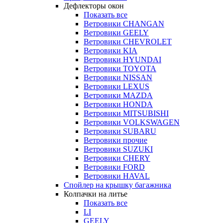
Дефлекторы окон
Показать все
Ветровики CHANGAN
Ветровики GEELY
Ветровики CHEVROLET
Ветровики KIA
Ветровики HYUNDAI
Ветровики TOYOTA
Ветровики NISSAN
Ветровики LEXUS
Ветровики MAZDA
Ветровики HONDA
Ветровики MITSUBISHI
Ветровики VOLKSWAGEN
Ветровики SUBARU
Ветровики прочие
Ветровики SUZUKI
Ветровики CHERY
Ветровики FORD
Ветровики HAVAL
Спойлер на крышку багажника
Колпачки на литье
Показать все
LI
GEELY