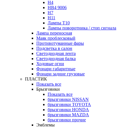
H4
HB4 9006
H7
H11
Лампы Т10
Лампы поворотника / стоп сигнала
Лампа переносная
Маяк проблесковый
Противотуманные фары
Подсветка в салон
Светодиодная лента
Светодиодная балка
Ходовые огни
Фонари габаритные
Фонари задние грузовые
ПЛАСТИК
Показать все
Брызговики
Показать все
брызговики NISSAN
брызговики TOYOTA
брызговики HONDA
брызговики MAZDA
брызговики прочие
Эмблемы