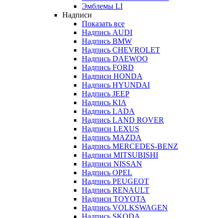
Эмблемы LI
Надписи
Показать все
Надпись AUDI
Надпись BMW
Надпись CHEVROLET
Надпись DAEWOO
Надпись FORD
Надписи HONDA
Надпись HYUNDAI
Надпись JEEP
Надпись KIA
Надпись LADA
Надпись LAND ROVER
Надписи LEXUS
Надпись MAZDA
Надпись MERCEDES-BENZ
Надписи MITSUBISHI
Надписи NISSAN
Надпись OPEL
Надпись PEUGEOT
Надпись RENAULT
Надписи TOYOTA
Надпись VOLKSWAGEN
Надпись SKODA