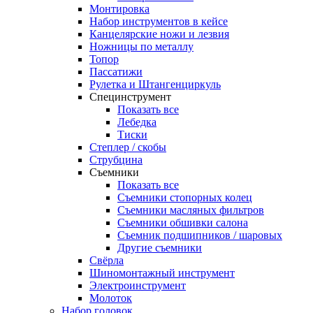
Монтировка
Набор инструментов в кейсе
Канцелярские ножи и лезвия
Ножницы по металлу
Топор
Пассатижи
Рулетка и Штангенциркуль
Специнструмент
Показать все
Лебедка
Тиски
Степлер / скобы
Струбцина
Съемники
Показать все
Съемники стопорных колец
Съемники масляных фильтров
Съемники обшивки салона
Съемник подшипников / шаровых
Другие съемники
Свёрла
Шиномонтажный инструмент
Электроинструмент
Молоток
Набор головок