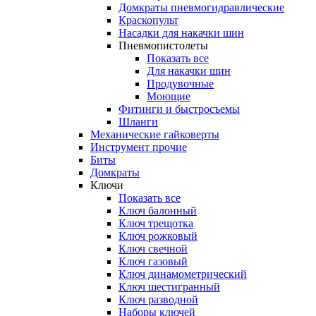
Домкраты пневмогидравлические
Краскопульт
Насадки для накачки шин
Пневмопистолеты
Показать все
Для накачки шин
Продувочные
Моющие
Фитинги и быстросъемы
Шланги
Механические гайковерты
Инструмент прочиe
Биты
Домкраты
Ключи
Показать все
Ключ балонный
Ключ трещотка
Ключ рожковый
Ключ свечной
Ключ газовый
Ключ динамометрический
Ключ шестигранный
Ключ разводной
Наборы ключей