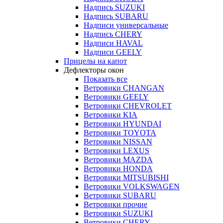
Надпись SUZUKI
Надпись SUBARU
Надписи универсальные
Надпись CHERY
Надписи HAVAL
Надписи GEELY
Прицелы на капот
Дефлекторы окон
Показать все
Ветровики CHANGAN
Ветровики GEELY
Ветровики CHEVROLET
Ветровики KIA
Ветровики HYUNDAI
Ветровики TOYOTA
Ветровики NISSAN
Ветровики LEXUS
Ветровики MAZDA
Ветровики HONDA
Ветровики MITSUBISHI
Ветровики VOLKSWAGEN
Ветровики SUBARU
Ветровики прочие
Ветровики SUZUKI
Ветровики CHERY