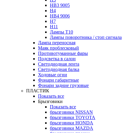
HB3 9005
H4
HB4 9006
H7
H11
Лампы Т10
Лампы поворотника / стоп сигнала
Лампа переносная
Маяк проблесковый
Противотуманные фары
Подсветка в салон
Светодиодная лента
Светодиодная балка
Ходовые огни
Фонари габаритные
Фонари задние грузовые
ПЛАСТИК
Показать все
Брызговики
Показать все
брызговики NISSAN
брызговики TOYOTA
брызговики HONDA
брызговики MAZDA