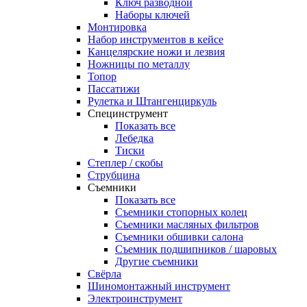
Ключ разводной
Наборы ключей
Монтировка
Набор инструментов в кейсе
Канцелярские ножи и лезвия
Ножницы по металлу
Топор
Пассатижи
Рулетка и Штангенциркуль
Специнструмент
Показать все
Лебедка
Тиски
Степлер / скобы
Струбцина
Съемники
Показать все
Съемники стопорных колец
Съемники масляных фильтров
Съемники обшивки салона
Съемник подшипников / шаровых
Другие съемники
Свёрла
Шиномонтажный инструмент
Электроинструмент