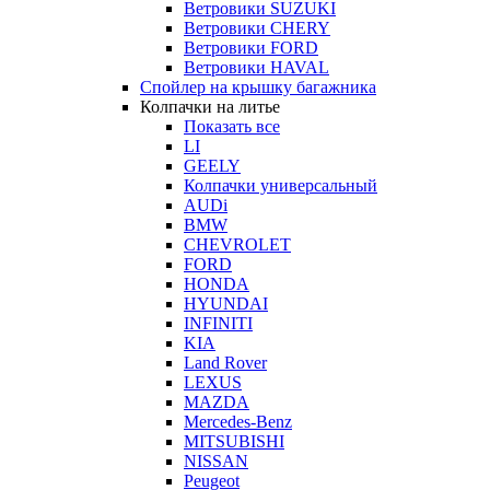
Ветровики SUZUKI
Ветровики CHERY
Ветровики FORD
Ветровики HAVAL
Спойлер на крышку багажника
Колпачки на литье
Показать все
LI
GEELY
Колпачки универсальный
AUDi
BMW
CHEVROLET
FORD
HONDA
HYUNDAI
INFINITI
KIA
Land Rover
LEXUS
MAZDA
Mercedes-Benz
MITSUBISHI
NISSAN
Peugeot