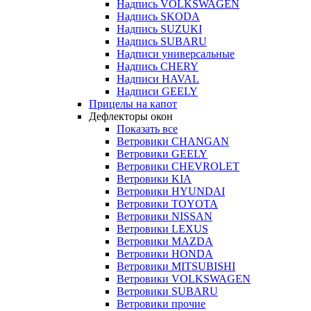
Надпись VOLKSWAGEN
Надпись SKODA
Надпись SUZUKI
Надпись SUBARU
Надписи универсальные
Надпись CHERY
Надписи HAVAL
Надписи GEELY
Прицелы на капот
Дефлекторы окон
Показать все
Ветровики CHANGAN
Ветровики GEELY
Ветровики CHEVROLET
Ветровики KIA
Ветровики HYUNDAI
Ветровики TOYOTA
Ветровики NISSAN
Ветровики LEXUS
Ветровики MAZDA
Ветровики HONDA
Ветровики MITSUBISHI
Ветровики VOLKSWAGEN
Ветровики SUBARU
Ветровики прочие