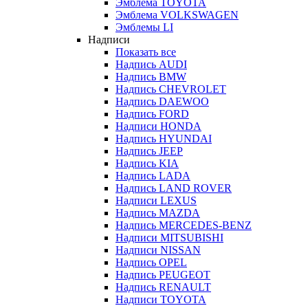
Эмблема TOYOTA
Эмблема VOLKSWAGEN
Эмблемы LI
Надписи
Показать все
Надпись AUDI
Надпись BMW
Надпись CHEVROLET
Надпись DAEWOO
Надпись FORD
Надписи HONDA
Надпись HYUNDAI
Надпись JEEP
Надпись KIA
Надпись LADA
Надпись LAND ROVER
Надписи LEXUS
Надпись MAZDA
Надпись MERCEDES-BENZ
Надписи MITSUBISHI
Надписи NISSAN
Надпись OPEL
Надпись PEUGEOT
Надпись RENAULT
Надписи TOYOTA