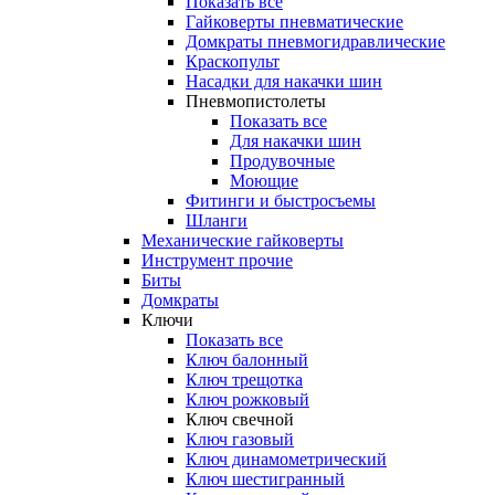
Показать все
Гайковерты пневматические
Домкраты пневмогидравлические
Краскопульт
Насадки для накачки шин
Пневмопистолеты
Показать все
Для накачки шин
Продувочные
Моющие
Фитинги и быстросъемы
Шланги
Механические гайковерты
Инструмент прочиe
Биты
Домкраты
Ключи
Показать все
Ключ балонный
Ключ трещотка
Ключ рожковый
Ключ свечной
Ключ газовый
Ключ динамометрический
Ключ шестигранный