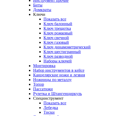
Инструмент прочиe
Биты
Домкраты
Ключи
Показать все
Ключ балонный
Ключ трещотка
Ключ рожковый
Ключ свечной
Ключ газовый
Ключ динамометрический
Ключ шестигранный
Ключ разводной
Наборы ключей
Монтировка
Набор инструментов в кейсе
Канцелярские ножи и лезвия
Ножницы по металлу
Топор
Пассатижи
Рулетка и Штангенциркуль
Специнструмент
Показать все
Лебедка
Тиски