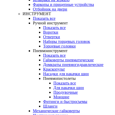
Фаркопы и прицепные устройства
Отбойник на двери
ИНСТРУМЕНТ
Показать все
Ручной инструмент
Показать все
Воротки
Отвертки
Наборы торцевых головок
Торцевые головки
Пневмоинструмент
Показать все
Гайковерты пневматические
Домкраты пневмогидравлические
Краскопульт
Насадки для накачки шин
Пневмопистолеты
Показать все
Для накачки шин
Продувочные
Моющие
Фитинги и быстросъемы
Шланги
Механические гайковерты