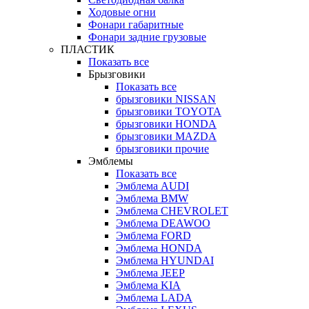
Ходовые огни
Фонари габаритные
Фонари задние грузовые
ПЛАСТИК
Показать все
Брызговики
Показать все
брызговики NISSAN
брызговики TOYOTA
брызговики HONDA
брызговики MAZDA
брызговики прочие
Эмблемы
Показать все
Эмблема AUDI
Эмблема BMW
Эмблема CHEVROLET
Эмблема DEAWOO
Эмблема FORD
Эмблема HONDA
Эмблема HYUNDAI
Эмблема JEEP
Эмблема KIA
Эмблема LADA