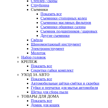
Степлер / скобы
Струбцина
Съемники
Показать все
Съемники стопорных колец
Съемники масляных фильтров
Съемники обшивки салона
Съемник подшипников / шаровых
Другие съемники
Свёрла
Шиномонтажный инструмент
Электроинструмент
Молоток
Набор головок
КРЕПЕЖ
Показать все
Секретки гайки комплект
УХОД ЗА АВТО
Показать все
Автомобильные щётки-смётки и скребки
Губки и перчатки для мытья автомобиля
Щетка для сбора пыли
ТОВАРЫ ДЛЯ ДОМА
Показать все
Домик для кошек