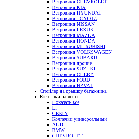
Ветровики CHEVROLET
Ветровики KIA
Ветровики HYUNDAI
Ветровики TOYOTA
Ветровики NISSAN
Ветровики LEXUS
Ветровики MAZDA
Ветровики HONDA
Ветровики MITSUBISHI
Ветровики VOLKSWAGEN
Ветровики SUBARU
Ветровики прочие
Ветровики SUZUKI
Ветровики CHERY
Ветровики FORD
Ветровики HAVAL
Спойлер на крышку багажника
Колпачки на литье
Показать все
LI
GEELY
Колпачки универсальный
AUDi
BMW
CHEVROLET