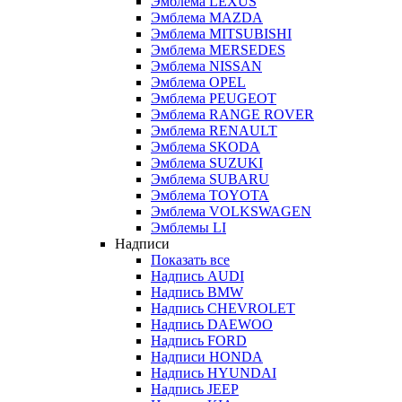
Эмблема LEXUS
Эмблема MAZDA
Эмблема MITSUBISHI
Эмблема MERSEDES
Эмблема NISSAN
Эмблема OPEL
Эмблема PEUGEOT
Эмблема RANGE ROVER
Эмблема RENAULT
Эмблема SKODA
Эмблема SUZUKI
Эмблема SUBARU
Эмблема TOYOTA
Эмблема VOLKSWAGEN
Эмблемы LI
Надписи
Показать все
Надпись AUDI
Надпись BMW
Надпись CHEVROLET
Надпись DAEWOO
Надпись FORD
Надписи HONDA
Надпись HYUNDAI
Надпись JEEP