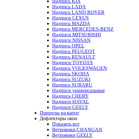
Надпись KIA
Надпись LADA
Надпись LAND ROVER
Надписи LEXUS
Надпись MAZDA
Надпись MERCEDES-BENZ
Надписи MITSUBISHI
Надписи NISSAN
Надпись OPEL
Надпись PEUGEOT
Надпись RENAULT
Надписи TOYOTA
Надпись VOLKSWAGEN
Надпись SKODA
Надпись SUZUKI
Надпись SUBARU
Надписи универсальные
Надпись CHERY
Надписи HAVAL
Надписи GEELY
Прицелы на капот
Дефлекторы окон
Показать все
Ветровики CHANGAN
Ветровики GEELY